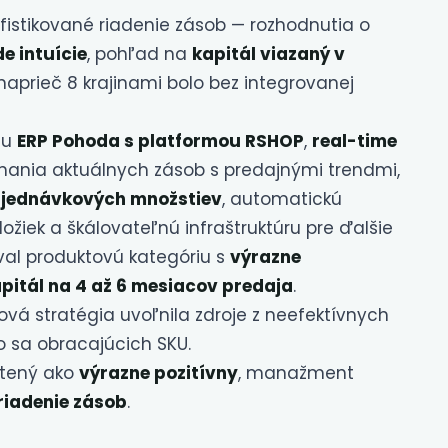
fistikované riadenie zásob — rozhodnutia o
e intuície
, pohľad na
kapitál viazaný v
aprieč 8 krajinami bolo bez integrovanej
iu
ERP Pohoda s platformou RSHOP
,
real-time
ania aktuálnych zásob s predajnými trendmi,
bjednávkových množstiev
, automatickú
žiek a škálovateľnú infraštruktúru pre ďalšie
oval produktovú kategóriu s
výrazne
itál na 4 až 6 mesiacov predaja
.
á stratégia uvoľnila zdroje z neefektívnych
lo sa obracajúcich SKU.
otený ako
výrazne pozitívny
, manažment
riadenie zásob
.