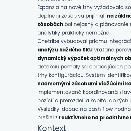
Expanzia na nové trhy vyžadovala so
dopĺňaní zásob sa prijímali
na základ
zásobách
bol nejasný a plánovanie n
analytiky prakticky nemožné.
Onetribe vybudoval priamu integrác
analýzu každého SKU
vrátane porovn
dynamický výpočet optimálnych o
detekciu pomaly sa obracajúcich polo
trhy konfiguráciou. Systém identifik
nadmernými zásobami viažúcimi kap
Implementovaná koordinovaná zľavov
pozícií a prerozdelila kapitál do rých
Výsledky: dopad na cash flow hodn
prešiel z
reaktívneho na proaktívne 
Kontext