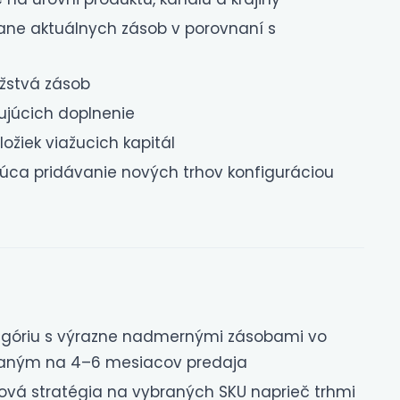
ane aktuálnych zásob v porovnaní s
žstvá zásob
ujúcich doplnenie
ožiek viažucich kapitál
júca pridávanie nových trhov konfiguráciou
tegóriu s výrazne nadmernými zásobami vo
azaným na 4–6 mesiacov predaja
vá stratégia na vybraných SKU naprieč trhmi