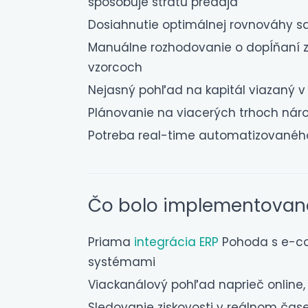
spôsobuje stratu predaja
Dosiahnutie optimálnej rovnováhy s
Manuálne rozhodovanie o dopĺňaní zá
vzorcoch
Nejasný pohľad na kapitál viazaný 
Plánovanie na viacerých trhoch nár
Potreba real-time automatizovaného
Čo bolo implementovan
Priama
integrácia ERP
Pohoda s e-c
systémami
Viackanálový pohľad naprieč online, 
Sledovanie ziskovosti v reálnom čase