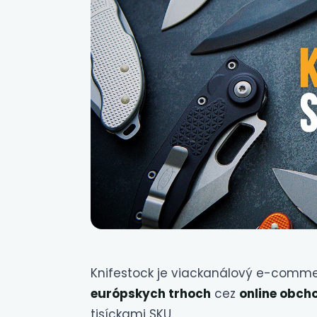
Knifestock je viackanálový e-comm
európskych trhoch
cez
online obch
tisíckami SKU.