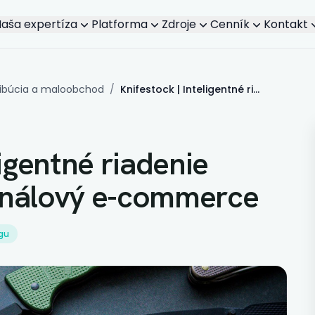
aša expertíza
Platforma
Zdroje
Cenník
Kontakt
ribúcia a maloobchod
/
Knifestock | Inteligentné riadenie zásob pre viackanálový e-commerce
ligentné riadenie
análový e-commerce
ngu