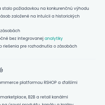
a stalo požiadavkou na konkurenčnú výhodu
sob založené na intuícii a historických
v zásobách
očné bez integrovanej
analytiky
 riešenia pre rozhodnutia o zásobách
é
ommerce platformou RSHOP a ďalšími
marketplace, B2B a retail kanálmi
 na úrovni produktu, kanálu a krajiny