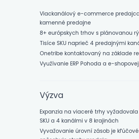
Viackanálový e-commerce predajca p
kamenné predajne
8+ európskych trhov s plánovanou r
Tisíce SKU naprieč 4 predajnými kan
Onetribe kontaktovaný na základe r
Využívanie ERP Pohoda a e-shopovej
Výzva
Expanzia na viaceré trhy vyžadovala 
SKU a 4 kanálmi v 8 krajinách
Vyvažovanie úrovní zásob je kľúčové: p