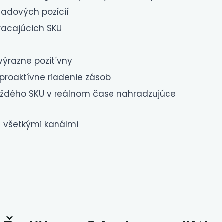
ladových pozícií
bracajúcich SKU
ýrazne pozitívny
proaktívne riadenie zásob
ždého SKU v reálnom čase nahradzujúce
a všetkými kanálmi