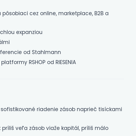
ôsobiaci cez online, marketplace, B2B a
ýchlou expanziou
álmi
eferencie od Stahlmann
 platformy RSHOP od RIESENIA
sofistikované riadenie zásob naprieč tisíckami
ríliš veľa zásob viaže kapitál, príliš málo