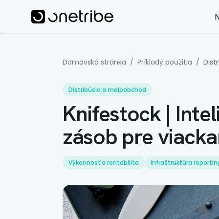
Skip to main content
Onetribe
N
Domovská stránka
/
Príklady použitia
/
Dist
Distribúcia a maloobchod
Knifestock | Inte
zásob pre viack
Výkonnosť a rentabilita
Infraštruktúra reporti