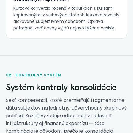
Kurzová konverzia robená v tabuľkách s kurzami
kopírovanými z webových stránok. Kurzové rozdiely
alokované subjektívnym odhadom. Oprava
potrebná, keď chyby vyjdú najavo týždne neskôr.
02 · KONTROLNÝ SYSTÉM
Systém kontroly konsolidácie
Šesť kompetencií, ktoré premieňajú fragmentárne
dáta subjektov na jednotný, dôveryhodný skupinový
pohľad. Každá vyžaduje odbornosť z oblasti IT
infraštruktúry aj finančnú expertízu — táto
kombinácia je dôvodom, prečo je konsolidácia