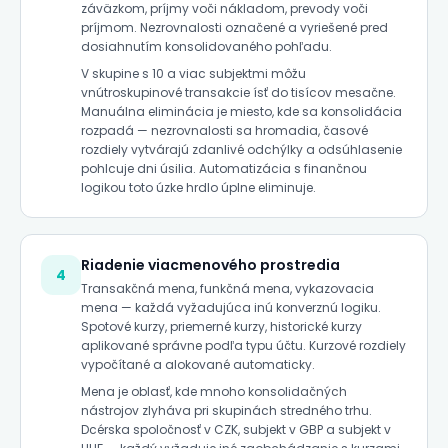
záväzkom, príjmy voči nákladom, prevody voči
príjmom. Nezrovnalosti označené a vyriešené pred
dosiahnutím konsolidovaného pohľadu.
V skupine s 10 a viac subjektmi môžu
vnútroskupinové transakcie ísť do tisícov mesačne.
Manuálna eliminácia je miesto, kde sa konsolidácia
rozpadá — nezrovnalosti sa hromadia, časové
rozdiely vytvárajú zdanlivé odchýlky a odsúhlasenie
pohlcuje dni úsilia. Automatizácia s finančnou
logikou toto úzke hrdlo úplne eliminuje.
Riadenie viacmenového prostredia
4
Transakčná mena, funkčná mena, vykazovacia
mena — každá vyžadujúca inú konverznú logiku.
Spotové kurzy, priemerné kurzy, historické kurzy
aplikované správne podľa typu účtu. Kurzové rozdiely
vypočítané a alokované automaticky.
Mena je oblasť, kde mnoho konsolidačných
nástrojov zlyháva pri skupinách stredného trhu.
Dcérska spoločnosť v CZK, subjekt v GBP a subjekt v