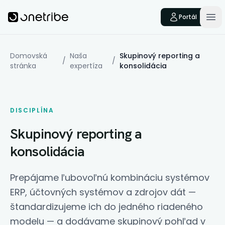
Skip to main content
Onetribe
Portál
Op
Domovská
Naša
Skupinový reporting a
/
/
stránka
expertíza
konsolidácia
DISCIPLÍNA
Skupinový reporting a
konsolidácia
Prepájame ľubovoľnú kombináciu systémov
ERP, účtovných systémov a zdrojov dát —
štandardizujeme ich do jedného riadeného
modelu — a dodávame skupinový pohľad v