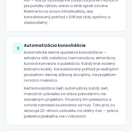
HUF — každý vyžaduje iné zaobchádzanie s kurzami
pre položky výkazu ziskov a strát oproti súvahe.
Riešime to na úrovni infraštruktúry, aby
konsolidovaný pohľad v EUR bol vždy správny a
sledovateľný.
Automatizácia konsolidácie
5
Automatické denné spustenia konsolidácie —
extrakcia dát, validácia, harmonizácia, eliminácia,
kurzová konverzia a publikácia. Každý krok riadený
bránami kvality. Konsolidovaný pohľad je vedľajším
produktom dennej dátovej disciplíny, nie projektom
na konci mesiaca.
Keď konsolidácia beží automaticky každý deň,
mesačná uzávierka sa stáva potvrdením, nie
stavebným projektom. Finančný tím preskúma a
schváli namiesto budovania od nuly. Toto je to, čo
skracuje 20-dňovú uzávierku na reálny čas — práca
prebieha priebežne, nie v nárazoch.