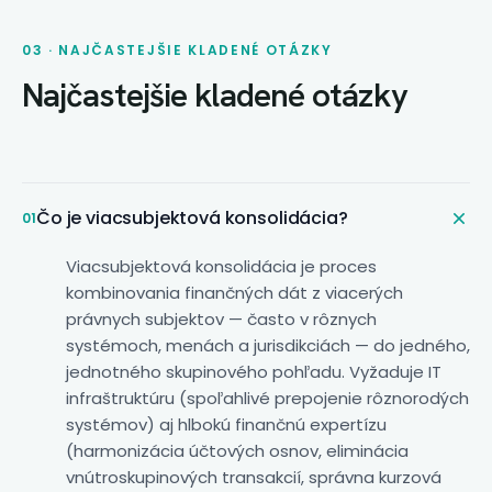
03 · NAJČASTEJŠIE KLADENÉ OTÁZKY
Najčastejšie kladené otázky
Čo je
viacsubjektová konsolidácia
?
01
Viacsubjektová konsolidácia je proces
kombinovania finančných dát z viacerých
právnych subjektov — často v rôznych
systémoch, menách a jurisdikciách — do jedného,
jednotného skupinového pohľadu. Vyžaduje IT
infraštruktúru (spoľahlivé prepojenie rôznorodých
systémov) aj hlbokú finančnú expertízu
(harmonizácia účtových osnov, eliminácia
vnútroskupinových transakcií, správna kurzová