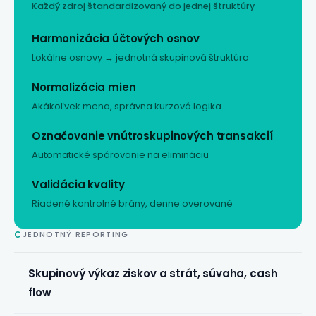
Každý zdroj štandardizovaný do jednej štruktúry
Harmonizácia účtových osnov
Lokálne osnovy → jednotná skupinová štruktúra
Normalizácia mien
Akákoľvek mena, správna kurzová logika
Označovanie vnútroskupinových transakcií
Automatické spárovanie na elimináciu
Validácia kvality
Riadené kontrolné brány, denne overované
C
JEDNOTNÝ REPORTING
Skupinový
výkaz ziskov a strát
, súvaha, cash
flow