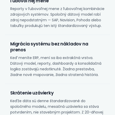
ľubovoľnej mene
Reporty v ľubovoľnej mene z ľubovoľnej kombinácie
zdrojových systémov. Spoločný dátový model robí
zdroj nepodstatným — SAP, Navision, Pohoda alebo
tabuľky produkujú ten istý štandardizovaný výstup.
Migrácia systému bez nákladov na
prenos
Keď meníte ERP, mení sa iba extrakčná vrstva.
Dátový model, reporty, dashboardy a konsolidačná
logika zostávajú nedotknuté. Žiadna prestavba,
žiadne nové mapovanie, žiadna stratená história.
Skrátenie uzávierky
Keďže dáta sú denne štandardizované do
spoločného modelu,
mesačná uzávierka
sa stáva
potvrdením, nie stavebným projektom. Z 20-dňovej