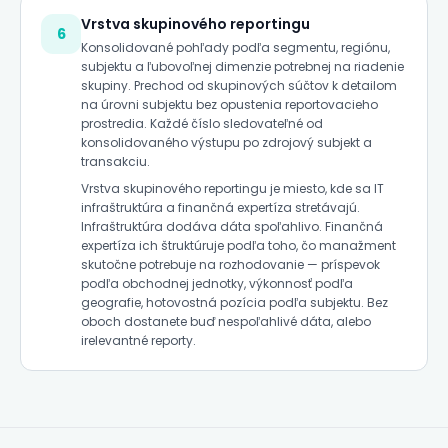
Vrstva skupinového reportingu
6
Konsolidované pohľady podľa segmentu, regiónu,
subjektu a ľubovoľnej dimenzie potrebnej na riadenie
skupiny. Prechod od skupinových súčtov k detailom
na úrovni subjektu bez opustenia reportovacieho
prostredia. Každé číslo sledovateľné od
konsolidovaného výstupu po zdrojový subjekt a
transakciu.
Vrstva skupinového reportingu je miesto, kde sa IT
infraštruktúra a finančná expertíza stretávajú.
Infraštruktúra dodáva dáta spoľahlivo. Finančná
expertíza ich štruktúruje podľa toho, čo manažment
skutočne potrebuje na rozhodovanie — príspevok
podľa obchodnej jednotky, výkonnosť podľa
geografie, hotovostná pozícia podľa subjektu. Bez
oboch dostanete buď nespoľahlivé dáta, alebo
irelevantné reporty.