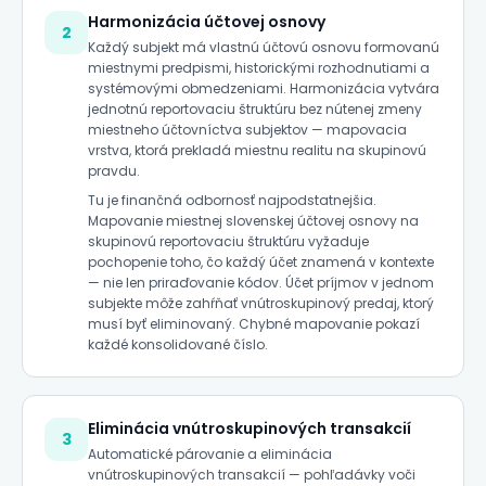
Harmonizácia účtovej osnovy
2
Každý subjekt má vlastnú účtovú osnovu formovanú
miestnymi predpismi, historickými rozhodnutiami a
systémovými obmedzeniami. Harmonizácia vytvára
jednotnú reportovaciu štruktúru bez nútenej zmeny
miestneho účtovníctva subjektov — mapovacia
vrstva, ktorá prekladá miestnu realitu na skupinovú
pravdu.
Tu je finančná odbornosť najpodstatnejšia.
Mapovanie miestnej slovenskej účtovej osnovy na
skupinovú reportovaciu štruktúru vyžaduje
pochopenie toho, čo každý účet znamená v kontexte
— nie len priraďovanie kódov. Účet príjmov v jednom
subjekte môže zahŕňať vnútroskupinový predaj, ktorý
musí byť eliminovaný. Chybné mapovanie pokazí
každé konsolidované číslo.
Eliminácia vnútroskupinových transakcií
3
Automatické párovanie a eliminácia
vnútroskupinových transakcií — pohľadávky voči