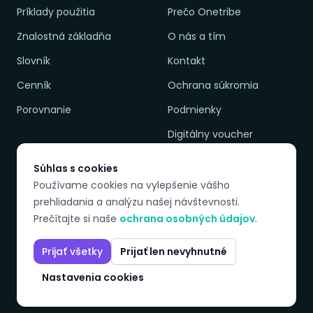
Príklady použitia
Prečo Onetribe
Znalostná základňa
O nás a tím
Slovník
Kontakt
Cenník
Ochrana súkromia
Porovnanie
Podmienky
Digitálny voucher
Súhlas s cookies
Používame cookies na vylepšenie vášho
DOSTUPNÉ JAZYKY
prehliadania a analýzu našej návštevnosti.
EN
PL
SK
CZ
Prečítajte si naše
ochrana osobných údajov
.
Prijať všetky
Prijať len nevyhnutné
© 2026 Onetribeadvisory. Všetky práva vyhradené.
Nastavenia cookies
LinkedIn
YouTube