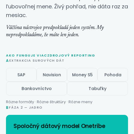
ľubovoľnej mene. Živý pohľad, nie dáta raz za
mesiac.
Väčšina nástrojov predpokladá jeden systém. My
nepredpokladáme, že máte len jeden.
AKO FUNGUJE VIACZDROJOVÝ REPORTING
A
EXTRAKCIA SUROVÝCH DÁT
SAP
Navision
Money S5
Pohoda
Bankovníctvo
Tabuľky
Rôzne formáty · Rôzne štruktúry · Rôzne meny
B
FÁZA 2 — JADRO
Spoločný
dátový model
Onetribe