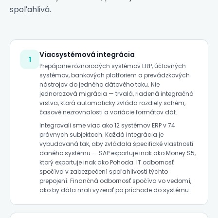
spoľahlivá.
Viacsystémová integrácia
1
Prepájanie rôznorodých systémov ERP, účtovných
systémov, bankových platforiem a prevádzkových
nástrojov do jedného dátového toku. Nie
jednorazová migrácia — trvalá, riadená integračná
vrstva, ktorá automaticky zvláda rozdiely schém,
časové nezrovnalosti a variácie formátov dát.
Integrovali sme viac ako 12 systémov ERP v 74
právnych subjektoch. Každá integrácia je
vybudovaná tak, aby zvládala špecifické vlastnosti
daného systému — SAP exportuje inak ako Money S5,
ktorý exportuje inak ako Pohoda. IT odbornosť
spočíva v zabezpečení spoľahlivosti týchto
prepojení. Finančná odbornosť spočíva vo vedomí,
ako by dáta mali vyzerať po príchode do systému.