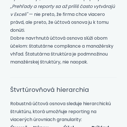
„Prehľady a reporty sa až príliš často vytvárajú
v Exceli"
— nie preto, že firma chce viacero
právd, ale preto, že účtová osnova ju k tomu
donúti.
Dobre navrhnutá účtová osnova slúži obom
účelom: štatutárne compliance a manažérsky
vhľad. Štatutárna štruktúra je podmnožinou
manažérskej štruktúry, nie naopak.
Štvrtúrovňová hierarchia
Robustná účtová osnova sleduje hierarchickú
štruktúru, ktorá umožňuje reporting na
viacerých úrovniach granularity: