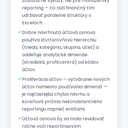
štatutárne výkazy, nie pre manažérsky
reporting — čo núti finančný tím
udržiavať paralelné štruktúry v
Exceloch.
Dobre navrhnutá účtová osnova
používa štvrtúrovňovú hierarchiu
(trieda, kategória, skupina, účet) a
oddeľuje analytické dimenzie
(strediská, profitcentrá) od kódov
účtov.
Proliferácia účtov — vytváranie nových
účtov namiesto používania dimenzií —
je najčastejšia chyba návrhu a
koreňová príčina nekonzistentného
reportingu naprieč entitami.
Účtová osnova by sa mala revidovať
ročne voči reportingovým