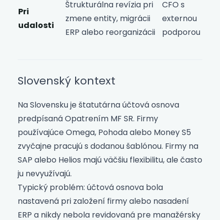
Štrukturálna revízia pri
CFO s
Pri
zmene entity, migrácii
externou
udalosti
ERP alebo reorganizácii
podporou
Slovenský kontext
Na Slovensku je štatutárna účtová osnova
predpísaná Opatrením MF SR. Firmy
používajúce Omega, Pohoda alebo Money S5
zvyčajne pracujú s dodanou šablónou. Firmy na
SAP alebo Helios majú väčšiu flexibilitu, ale často
ju nevyužívajú.
Typický problém: účtová osnova bola
nastavená pri založení firmy alebo nasadení
ERP a nikdy nebola revidovaná pre manažérsky