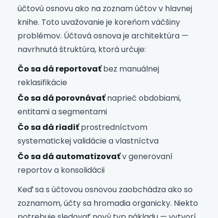
účtovú osnovu ako na zoznam účtov v hlavnej
knihe. Toto uvažovanie je koreňom väčšiny
problémov. Účtová osnova je architektúra —
navrhnutá štruktúra, ktorá určuje:
Čo sa dá reportovať
bez manuálnej
reklasifikácie
Čo sa dá porovnávať
naprieč obdobiami,
entitami a segmentami
Čo sa dá riadiť
prostredníctvom
systematickej validácie a vlastníctva
Čo sa dá automatizovať
v generovaní
reportov a konsolidácii
Keď sa s účtovou osnovou zaobchádza ako so
zoznamom, účty sa hromadia organicky. Niekto
potrebuje sledovať nový typ nákladu — vytvorí