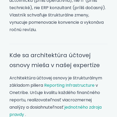
účtovníčka (príliš operatívna), nie IT (príliš
technické), nie ERP konzultant (príliš dočasný).
Vlastník schvaľuje štrukturálne zmeny,
vynucuje pomenovacie konvencie a vykonáva
ročnú revíziu.
Kde sa architektúra účtovej
osnovy mieša v našej expertíze
Architektúra účtovej osnovy je štrukturálnym
základom piliera
Reporting Infrastructure
v
Onetribe. Určuje kvalitu každého finančného
reportu, realizovateľnosť viacrozmernej
analýzy a dosiahnuteľnosť
jednotného zdroja
pravdy
.