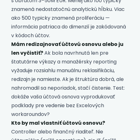
s obratom 3–50M EUR. Menej ako 100 typicky
znamená nedostatočnú analytickú hĺbku. Viac
ako 500 typicky znamená proliferáciu —
informácia patriaca do dimenzií je zakódovaná
v kódoch účtov.
Mám redizajnovať účtovú osnovu alebo ju
len vyčistiť?
Ak bola navrhnutá len pre
štatutárne výkazy a manažérsky reporting
vyžaduje rozsiahlu manuálnu reklasifikáciu,
redizajn je namieste. Ak je štruktúra dobrá, ale
nahromadil sa neporiadok, stačí čistenie. Test:
dokáže vaša účtová osnova vyprodukovať
podklady pre vedenie bez Excelových
workaroundov?
Kto by mal vlastniť účtovú osnovu?
Controller alebo finančný riaditeľ. Nie