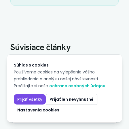
Súvisiace články
Súhlas s cookies
Data Governance
9 min čítania
Používame cookies na vylepšenie vášho
prehliadania a analýzu našej návštevnosti.
Dokumentácia finančných
Prečítajte si naše
ochrana osobných údajov
.
dátových procesov — praktický
návod
Prijať všetky
Prijať len nevyhnutné
Ako zachytiť inštitucionálne znalosti o
Nastavenia cookies
finančných dátových procesoch predtým, než
odídu von dverami. Tacitné vs. explicitné
znalosti, minimálna dokumentácia,