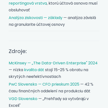
reportingová vrstva
, ktorú účtová osnova musí
obsluhovať
Analýza ziskovosti — základy
— analýza závislá
na granularite účtovej osnovy
Zdroje:
McKinsey — „The Data-Driven Enterprise" 2024
— nízka
kvalita dát
stojí 15–25 % obratu na
skrytých neefektívnostiach
PwC Slovensko — CFO prieskum 2025
— 42 %
času finančných oddelení na produkciu dát
VGD Slovensko
— „Prehľady sa vytvárajú v
Exceli"