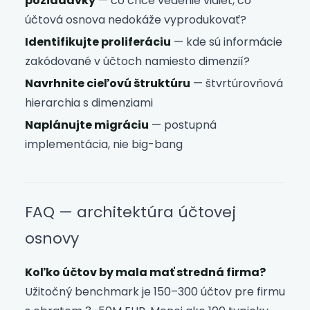
požiadavky
— čo chce vedenie vidieť, čo
účtová osnova nedokáže vyprodukovať?
Identifikujte proliferáciu
— kde sú informácie
zakódované v účtoch namiesto dimenzií?
Navrhnite cieľovú štruktúru
— štvrtúrovňová
hierarchia s dimenziami
Naplánujte migráciu
— postupná
implementácia, nie big-bang
FAQ — architektúra účtovej
osnovy
Koľko účtov by mala mať stredná firma?
Užitočný benchmark je 150–300 účtov pre firmu