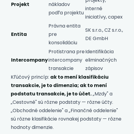
projekty,
Projekt
nákladov
interné
podľa projektu
iniciatívy, capex
Právna entita
SK s.r.o., CZ s.r.o.,
Entita
pre
DE GmbH
konsolidáciu
Protistrana pre
Identifikácia
Intercompany
intercompany
eliminačných
transakcie
zápisov
Kľúčový princíp:
ak to mení klasifikáciu
transakcie, je to dimenzia; ak to mení
podstatu transakcie, je to účet.
„Mzdy" a
„Cestovné" sú rôzne podstaty — rôzne účty.
„Obchodné oddelenie" a „Finančné oddelenie"
sú rôzne klasifikácie rovnakej podstaty — rôzne
hodnoty dimenzie.