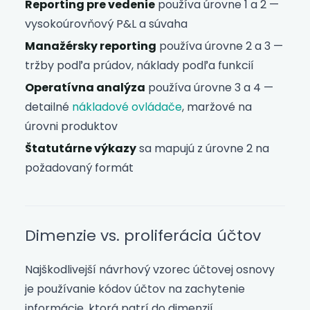
Reporting pre vedenie
používa úrovne 1 a 2 —
vysokoúrovňový P&L a súvaha
Manažérsky reporting
používa úrovne 2 a 3 —
tržby podľa prúdov, náklady podľa funkcií
Operatívna analýza
používa úrovne 3 a 4 —
detailné
nákladové ovládače
, maržové na
úrovni produktov
Štatutárne výkazy
sa mapujú z úrovne 2 na
požadovaný formát
Dimenzie vs. proliferácia účtov
Najškodlivejší návrhový vzorec účtovej osnovy
je používanie kódov účtov na zachytenie
informácie, ktorá patrí do dimenzií.