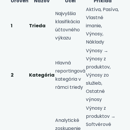
Úroveň
Názov
Účel
Príklad
Aktíva, Pasíva,
Najvyššia
Vlastné
klasifikácia
1
Trieda
imanie,
účtovného
Výnosy,
výkazu
Náklady
Výnosy →
Výnosy z
Hlavná
produktov,
reportingová
2
Kategória
Výnosy zo
kategória v
služieb,
rámci triedy
Ostatné
výnosy
Výnosy z
produktov →
Analytické
Softvérové
zoskupenie