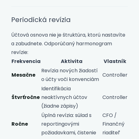
Periodická revízia
Účtová osnova nie je štruktúra, ktorú nastavíte
a zabudnete. Odporúčaný harmonogram
revízie:
Frekvencia
Aktivita
Vlastník
Revízia nových žiadostí
Mesačne
Controller
o účty voči konvenciám
Identifikácia
Štvrťročne
neaktívnych účtov
Controller
(žiadne zápisy)
Úplná revízia: súlad s
CFO /
Ročne
reportingovými
Finančný
požiadavkami, čistenie
riaditeľ