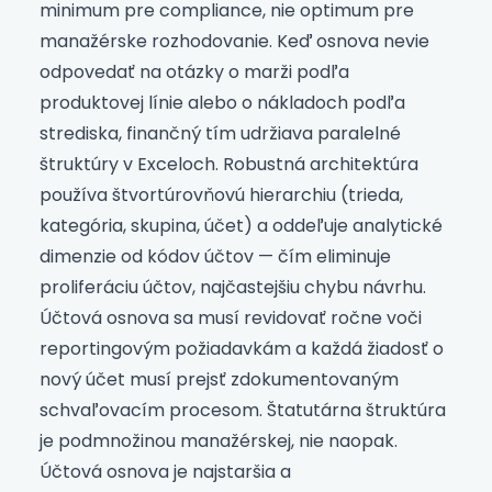
minimum pre compliance, nie optimum pre
manažérske rozhodovanie. Keď osnova nevie
odpovedať na otázky o marži podľa
produktovej línie alebo o nákladoch podľa
strediska, finančný tím udržiava paralelné
štruktúry v Exceloch. Robustná architektúra
používa štvortúrovňovú hierarchiu (trieda,
kategória, skupina, účet) a oddeľuje analytické
dimenzie od kódov účtov — čím eliminuje
proliferáciu účtov, najčastejšiu chybu návrhu.
Účtová osnova sa musí revidovať ročne voči
reportingovým požiadavkám a každá žiadosť o
nový účet musí prejsť zdokumentovaným
schvaľovacím procesom. Štatutárna štruktúra
je podmnožinou manažérskej, nie naopak.
Účtová osnova je najstaršia a