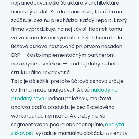
najzanedbávanejšia štruktúra v architektúre
finančných dát. Každá transakcia, ktorú firma
zaúčtuje, cez ňu prechádza. Každý report, ktorý
firma vyprodukuje, na nej závisí. Napriek tomu
vo väčšine slovenských stredných firiem bola
účtová osnova nastavená pri prvom nasadení
ERP — často implementačným partnerom,
niekedy účtovníčkou — a od tej doby nebola
štrukturálne revidovaná.
Toto je dôležité, pretože účtová osnova určuje,
čo firma môže analyzovať. Ak sú
náklady na
predaný tovar
jednou položkou, maržová
analýza podľa produktu je bez Excelového
workaroundu nemožná. Ak tržby nie sú
segmentované podľa obchodnej línie,
analýza
ziskovosti
vyžaduje manuálnu alokáciu. Ak entity