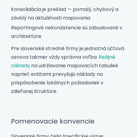
Konsolidácia je preklad — pomalý, chybový a
závislý na aktuálnosti mapovania
Reportingové nekonzistencie sú zabudované v
architektúre
Pre slovenské stredné firmy je jednotná účtová
osnova takmer vždy správna voľba.
Režijné
náklady
na udržiavanie mapovacích tabuliek
naprieč entitami prevyšujú náklady na
prispôsobenie lokálnych požiadaviek v
zdieľanej štruktúre.
Pomenovacie konvencie
Slovenské firmy čelia špecifickej výzve: