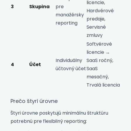
licencie,
3
Skupina
pre
Hardvérové
manažérsky
predaje,
reporting
Servisné
zmluvy
Softvérové
licencie →
Individuálny
SaaS ročný,
4
Účet
účtovný účet
SaaS
mesačný,
Trvalá licencia
Prečo štyri úrovne
Štyri úrovne poskytujú minimálnu štruktúru
potrebnú pre flexibilný reporting: