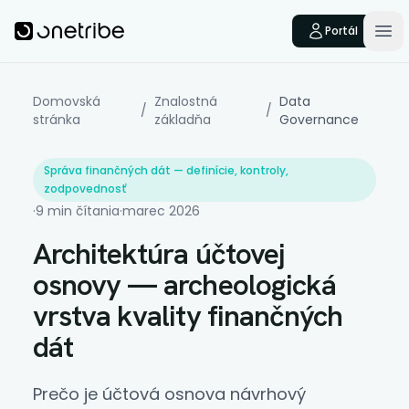
Skip to main content
Onetribe
Portál
Op
Domovská
Znalostná
Data
/
/
stránka
základňa
Governance
Správa finančných dát — definície, kontroly,
zodpovednosť
·
9 min čítania
·
marec 2026
Architektúra účtovej
osnovy — archeologická
vrstva kvality finančných
dát
Prečo je účtová osnova návrhový