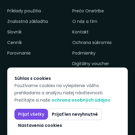
Príklady použitia
Prečo Onetribe
Znalostná základňa
O nás a tím
Slovník
Kontakt
Cenník
Ochrana súkromia
Porovnanie
Podmienky
Digitálny voucher
Súhlas s cookies
Používame cookies na vylepšenie vášho
DOSTUPNÉ JAZYKY
prehliadania a analýzu našej návštevnosti.
EN
PL
SK
CZ
Prečítajte si naše
ochrana osobných údajov
.
Prijať všetky
Prijať len nevyhnutné
© 2026 Onetribeadvisory. Všetky práva vyhradené.
Nastavenia cookies
LinkedIn
YouTube