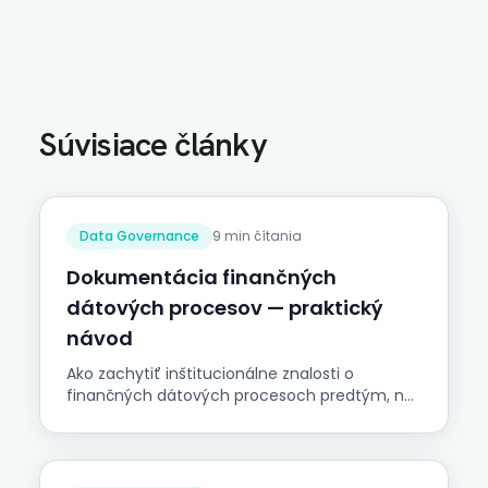
Súvisiace články
Data Governance
9 min čítania
Dokumentácia finančných
dátových procesov — praktický
návod
Ako zachytiť inštitucionálne znalosti o
finančných dátových procesoch predtým, než
odídu von dverami. Tacitné vs. explicitné
znalosti, minimálna dokumentácia,
mapovanie dátovej lineáže, prioritizácia
procesov cez test dovolenky a udržateľná