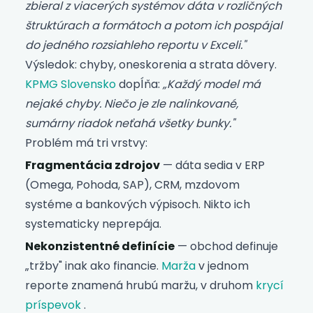
zbieral z viacerých systémov dáta v rozličných
štruktúrach a formátoch a potom ich pospájal
do jedného rozsiahleho reportu v Exceli."
Výsledok: chyby, oneskorenia a strata dôvery.
KPMG Slovensko
dopĺňa:
„Každý model má
nejaké chyby. Niečo je zle nalinkované,
sumárny riadok neťahá všetky bunky."
Problém má tri vrstvy:
Fragmentácia zdrojov
— dáta sedia v ERP
(Omega, Pohoda, SAP), CRM, mzdovom
systéme a bankových výpisoch. Nikto ich
systematicky neprepája.
Nekonzistentné definície
— obchod definuje
„tržby" inak ako financie.
Marža
v jednom
reporte znamená hrubú maržu, v druhom
krycí
príspevok
.