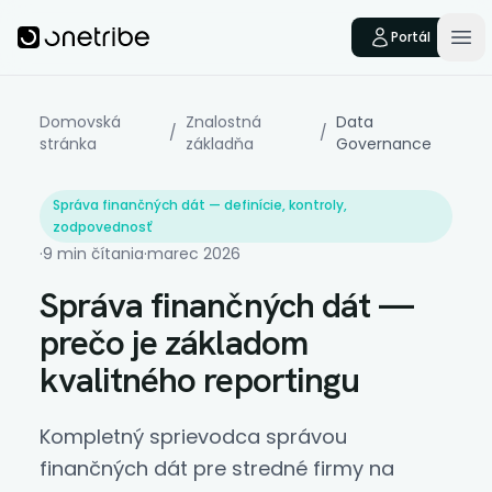
Skip to main content
Onetribe
Portál
Op
Domovská
Znalostná
Data
/
/
stránka
základňa
Governance
Správa finančných dát — definície, kontroly,
zodpovednosť
·
9 min čítania
·
marec 2026
Správa finančných dát —
prečo je základom
kvalitného reportingu
Kompletný sprievodca správou
finančných dát pre stredné firmy na