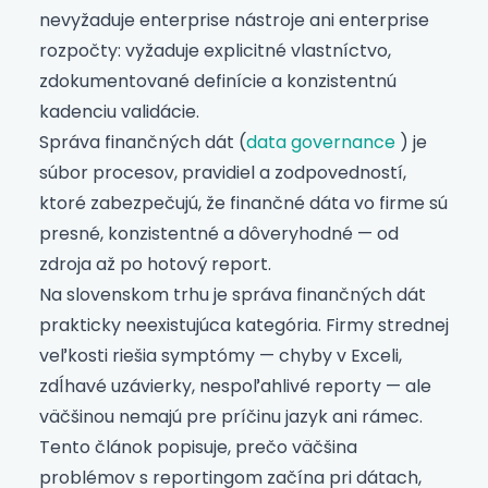
nevyžaduje enterprise nástroje ani enterprise
rozpočty: vyžaduje explicitné vlastníctvo,
zdokumentované definície a konzistentnú
kadenciu validácie.
Správa finančných dát (
data governance
) je
súbor procesov, pravidiel a zodpovedností,
ktoré zabezpečujú, že finančné dáta vo firme sú
presné, konzistentné a dôveryhodné — od
zdroja až po hotový report.
Na slovenskom trhu je správa finančných dát
prakticky neexistujúca kategória. Firmy strednej
veľkosti riešia symptómy — chyby v Exceli,
zdĺhavé uzávierky, nespoľahlivé reporty — ale
väčšinou nemajú pre príčinu jazyk ani rámec.
Tento článok popisuje, prečo väčšina
problémov s reportingom začína pri dátach,