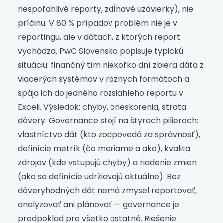
nespoľahlivé reporty, zdĺhavé uzávierky), nie
príčinu. V 80 % prípadov problém nie je v
reportingu, ale v dátach, z ktorých report
vychádza. PwC Slovensko popisuje typickú
situáciu: finančný tím niekoľko dní zbiera dáta z
viacerých systémov v rôznych formátoch a
spája ich do jedného rozsiahleho reportu v
Exceli. Výsledok: chyby, oneskorenia, strata
dôvery. Governance stojí na štyroch pilieroch:
vlastníctvo dát (kto zodpovedá za správnosť),
definície metrík (čo meriame a ako), kvalita
zdrojov (kde vstupujú chyby) a riadenie zmien
(ako sa definície udržiavajú aktuálne). Bez
dôveryhodných dát nemá zmysel reportovať,
analyzovať ani plánovať — governance je
predpoklad pre všetko ostatné. Riešenie