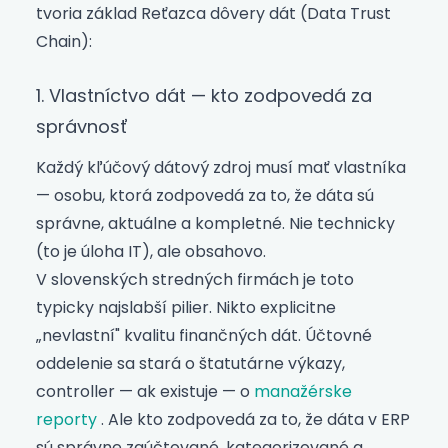
tvoria základ Reťazca dôvery dát (Data Trust
Chain):
1. Vlastníctvo dát — kto zodpovedá za
správnosť
Každý kľúčový dátový zdroj musí mať vlastníka
— osobu, ktorá zodpovedá za to, že dáta sú
správne, aktuálne a kompletné. Nie technicky
(to je úloha IT), ale obsahovo.
V slovenských stredných firmách je toto
typicky najslabší pilier. Nikto explicitne
„nevlastní" kvalitu finančných dát. Účtovné
oddelenie sa stará o štatutárne výkazy,
controller — ak existuje — o
manažérske
reporty
. Ale kto zodpovedá za to, že dáta v ERP
sú správne zaúčtované, kategorizované a