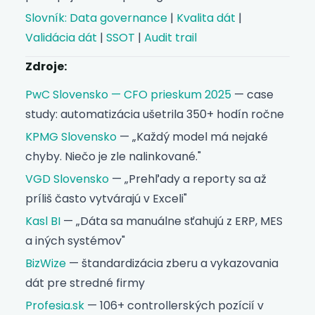
Slovník: Data governance
|
Kvalita dát
|
Validácia dát
|
SSOT
|
Audit trail
Zdroje:
PwC Slovensko — CFO prieskum 2025
— case
study: automatizácia ušetrila 350+ hodín ročne
KPMG Slovensko
— „Každý model má nejaké
chyby. Niečo je zle nalinkované."
VGD Slovensko
— „Prehľady a reporty sa až
príliš často vytvárajú v Exceli"
Kasl BI
— „Dáta sa manuálne sťahujú z ERP, MES
a iných systémov"
BizWize
— štandardizácia zberu a vykazovania
dát pre stredné firmy
Profesia.sk
— 106+ controllerských pozícií v