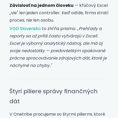
Závislosť na jednom človeku
— kľúčový Excel
„vie" len jeden controller. Keď odíde, firma stratí
proces, nie len osobu.
VGD Slovensko
to zhŕňa priamo:
„Prehľady a
reporty sa až príliš často vytvárajú v Exceli.
Excel je výborný analytický nástroj, ale má aj
svoje nedostatky — predovšetkým opakované
prácne spracovávanie zdrojových dát, ktoré je
náchylné na chyby."
Štyri piliere správy finančných
dát
V Onetribe pracujeme so štyrmi piliermi, ktoré