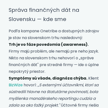
Správa finančných dát na
Slovensku — kde sme
Podľa kampane Onetribe a dostupných zdrojov
je stav na slovenskom trhu nasledovný:
Trh je vo fáze povedomia (awareness).
Firmy majú problém, ale nemajú pre neho jazyk.
Nikto na slovenskom trhu nehovorí o „správe
finančných dát" pre stredné firmy — ide o úplne
nepokrytý priestor.
Symptómy sú všade, diagnóza chýba.
Klient
BizWize
hovorí:
„S externými účtovníkmi, ktorí sa
sústredili hlavne na štatutárne povinnosti, bola
myšlienka manažérskeho reportingu cudzia a
zdala sa ako ťažký projekt."
Účtovné firmy riešia