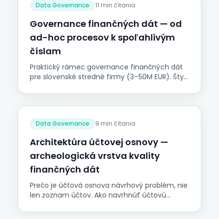
Data Governance
11 min čítania
revízna kadencia.
Governance finančných dát — od
ad-hoc procesov k spoľahlivým
číslam
Praktický rámec governance finančných dát
pre slovenské stredné firmy (3–50M EUR). Štyri
úrovne zrelosti, päť dimenzií governance a
koncept rozhodovacích dát — čo musí CFO
vedieť pred investíciou do BI alebo
automatizácie.
Data Governance
9 min čítania
Architektúra účtovej osnovy —
archeologická vrstva kvality
finančných dát
Prečo je účtová osnova návrhový problém, nie
len zoznam účtov. Ako navrhnúť účtovú
osnovu pre manažérsky reporting, viac-
entitné štruktúry a analytickú hĺbku — bez