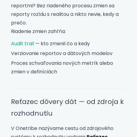
reportmi? Bez riadeného procesu zmien sa
reporty rozídu s realitou a nikto nevie, kedy a
prečo.
Riadenie zmien zahŕňa:
Audit trail
— kto zmenil čo a kedy
Verziovanie reportov a dátových modelov
Proces schvaľovania nových metrík alebo
zmien v definíciách
Reťazec dôvery dát — od zdroja k
rozhodnutiu
V Onetribe nazývame cestu od zdrojového
systému k rozhodnutiu vedenia
Reťazec