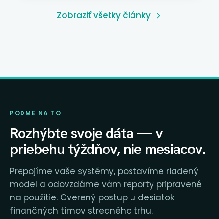
proliferácie účtov. Praktický sprievodca pre
Zobraziť všetky články
slovenské stredné firmy.
POĎME NA TO
Rozhýbte svoje dáta — v
priebehu týždňov, nie mesiacov.
Prepojíme vaše systémy, postavíme riadený
model a odovzdáme vám reporty pripravené
na použitie. Overený postup u desiatok
finančných tímov stredného trhu.