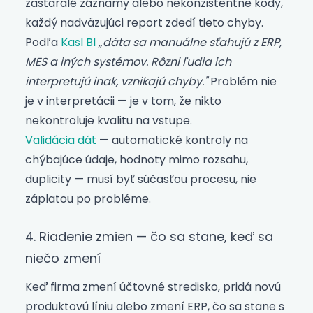
zastaralé záznamy alebo nekonzistentné kódy,
každý nadväzujúci report zdedí tieto chyby.
Podľa
Kasl BI
„dáta sa manuálne sťahujú z ERP,
MES a iných systémov. Rôzni ľudia ich
interpretujú inak, vznikajú chyby."
Problém nie
je v interpretácii — je v tom, že nikto
nekontroluje kvalitu na vstupe.
Validácia dát
— automatické kontroly na
chýbajúce údaje, hodnoty mimo rozsahu,
duplicity — musí byť súčasťou procesu, nie
záplatou po probléme.
4. Riadenie zmien — čo sa stane, keď sa
niečo zmení
Keď firma zmení účtovné stredisko, pridá novú
produktovú líniu alebo zmení ERP, čo sa stane s