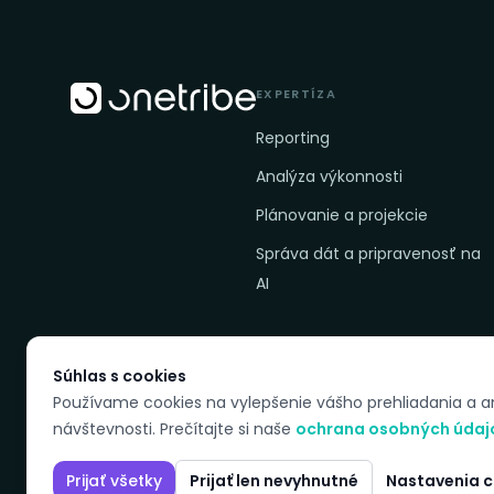
EXPERTÍZA
Reporting
Analýza výkonnosti
Plánovanie a projekcie
Správa dát a pripravenosť na
AI
Súhlas s cookies
Používame cookies na vylepšenie vášho prehliadania a a
DOSTUPNÉ JAZYKY
návštevnosti. Prečítajte si naše
ochrana osobných údaj
Prijať všetky
Prijať len nevyhnutné
Nastavenia c