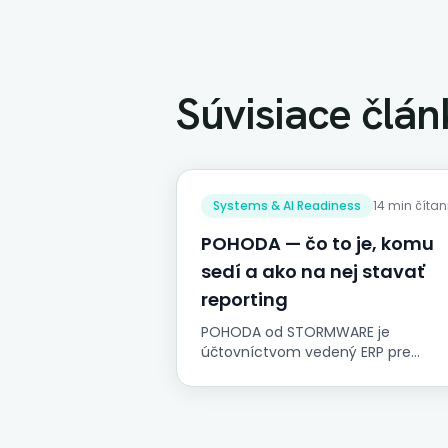
Súvisiace člán
Systems & AI Readiness
14 min čítan
POHODA — čo to je, komu
sedí a ako na nej stavať
reporting
POHODA od STORMWARE je
účtovníctvom vedený ERP pre
slovenské a české firmy — dobre
postavený, poriadne lokalizovaný a
pre veľa firiem správna voľba. Čo v
sebe drží, kde končí jej záber a ako