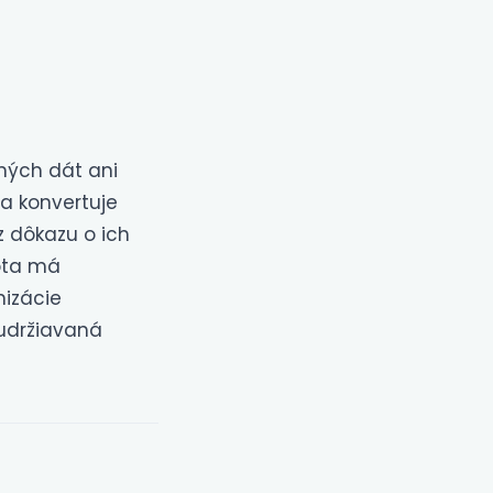
čných dát ani
pa konvertuje
z dôkazu o ich
ota má
nizácie
 udržiavaná