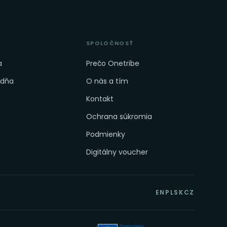
SPOLOČNOSŤ
a
Prečo Onetribe
adňa
O nás a tím
Kontakt
Ochrana súkromia
Podmienky
Digitálny voucher
EN
PL
SK
CZ