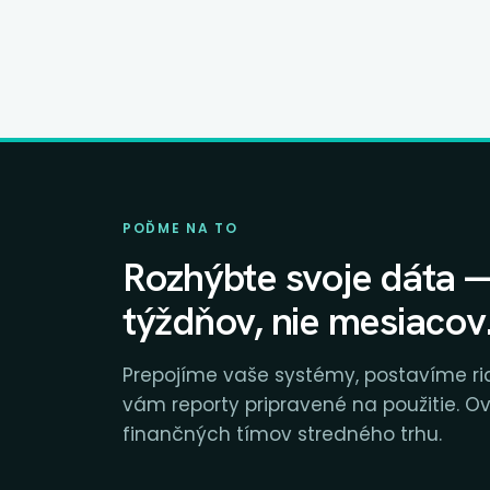
nad ňou postaviť riadený
manažérsky reporting.
POĎME NA TO
Rozhýbte svoje dáta 
týždňov, nie mesiacov
Prepojíme vaše systémy, postavíme 
vám reporty pripravené na použitie. O
finančných tímov stredného trhu.