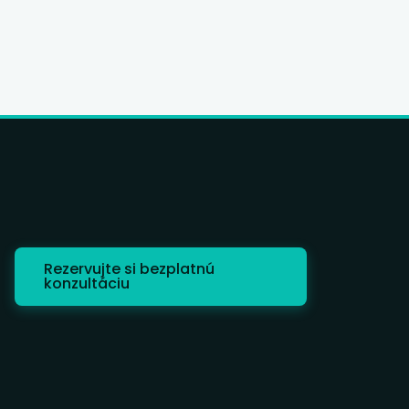
ovek, stanovená časť týždňa, od 3
0 € mesačne. A kedy je
mestnanie správna voľba.
Rezervujte si bezplatnú
konzultáciu