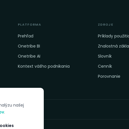
PLATFORMA
ZDROJE
Prehľad
Príklady použiti
Onetribe BI
Znalostná zákl
Onetribe AI
Slovník
Kontext vášho podnikania
Cenník
Porovnanie
nalýzu našej
ov
.
ookies