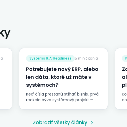
ky
ia
Systems & AI Readiness
5 min čítania
Potrebujete nový ERP, alebo
Z
len dáta, ktoré už máte v
a
systémoch?
p
Keď čísla prestanú stíhať biznis, prvá
Ko
reakcia býva systémový projekt —
co
nasadiť, prispôsobiť, zmigrovať,
ná
rozbehnúť, zaškoliť. Často to rieši
st
nesprávnu vrstvu. Kedy sa nový ERP
op
Zobraziť všetky články
naozaj oplatí, kedy je rýchlejšie využiť
ri