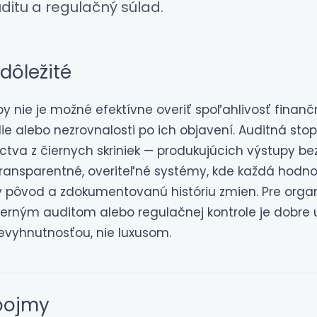
ditu a regulačný súlad.
 dôležité
py nie je možné efektívne overiť spoľahlivosť finan
ie alebo nezrovnalosti po ich objavení. Auditná sto
tva z čiernych skriniek — produkujúcich výstupy be
ransparentné, overiteľné systémy, kde každá hodn
ý pôvod a zdokumentovanú históriu zmien. Pre orga
terným auditom alebo regulačnej kontrole je dobre
evyhnutnosťou, nie luxusom.
pojmy