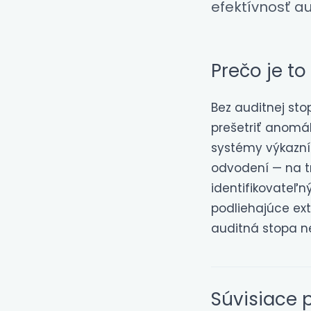
efektívnosť au
Prečo je to
Bez auditnej sto
prešetriť anomál
systémy výkazníc
odvodení — na t
identifikovateľn
podliehajúce ex
auditná stopa n
Súvisiace 