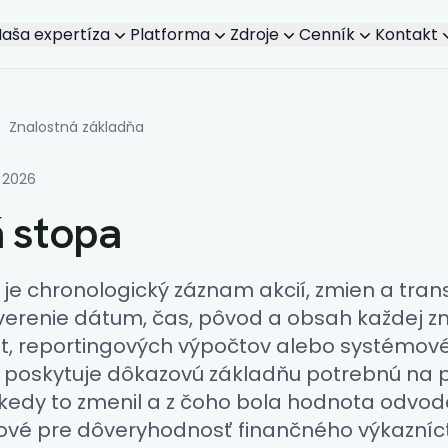
aša expertíza
Platforma
Zdroje
Cenník
Kontakt
Súvisiaci obsah
/
Znalostná základňa
 2026
 stopa
je chronologický záznam akcií, zmien a trans
erenie dátum, čas, pôvod a obsah každej 
t, reportingových výpočtov alebo systémové
 poskytuje dôkazovú základňu potrebnú na 
, kedy to zmenil a z čoho bola hodnota odvo
vé pre dôveryhodnosť finančného výkazníc