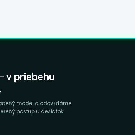
dáta, ktoré už máte, a prečo AI mení
čl
celú matematiku.
50
za
— v priebehu
.
riadený model a odovzdáme
verený postup u desiatok