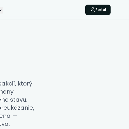
Portál
akcií, ktorý
zmeny
ho stavu.
preukázanie,
dená —
tva,