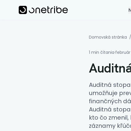
Skip to main content
Onetribe
N
Domovská stránka
1 min čítania
·
február
Auditná
Auditná stopa
umožňuje prev
finančných dá
Auditná stopa
kto čo zmenil
záznamy kľúčo