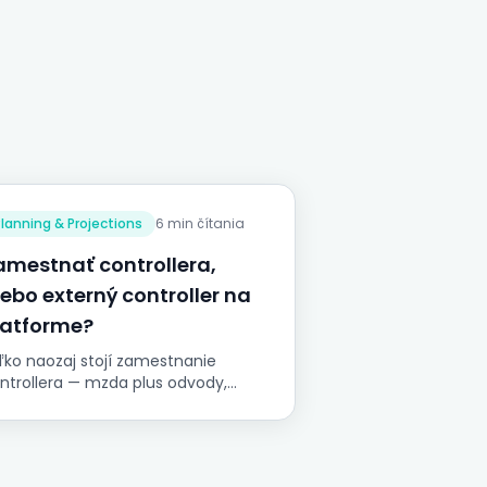
Planning & Projections
6 min čítania
amestnať controllera,
lebo externý controller na
latforme?
ľko naozaj stojí zamestnanie
ntrollera — mzda plus odvody,
bor, zapracovanie a reporting
ack, ktorý aj tak potrebujete —
roti externému controllerovi na
adenej platforme: menovaný