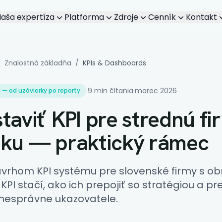
aša expertíza
Platforma
Zdroje
Cenník
Kontakt
Select section...
/
Znalostná základňa
/
KPIs & Dashboards
·
9 min čítania
·
marec 2026
 — od uzávierky po reporty
taviť KPI pre strednú fi
sku — praktický rámec
vrhom KPI systému pre slovenské firmy s o
o KPI stačí, ako ich prepojiť so stratégiou a p
e nesprávne ukazovatele.