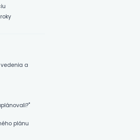
ciu
 roky
u vedenia a
plánovali?"
čného plánu