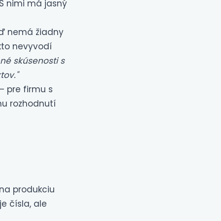
. S nimi má jasný
buď nemá žiadny
ikto nevyvodí
né skúsenosti s
tov."
— pre firmu s
nu rozhodnutí
na produkciu
 čísla, ale