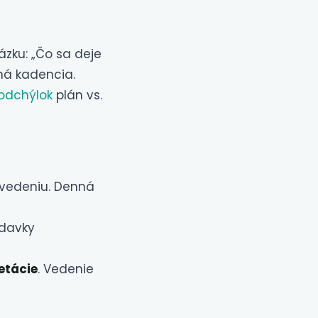
ázku: „Čo sa deje
ná kadencia.
odchýlok
plán vs.
 vedeniu. Denná
adavky
etácie
. Vedenie