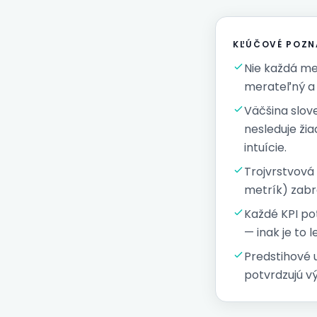
KĽÚČOVÉ POZN
Nie každá met
merateľný a 
Väčšina slove
nesleduje ži
intuície.
Trojvrstvová
metrík) zabr
Každé KPI po
— inak je to l
Predstihové 
potvrdzujú v