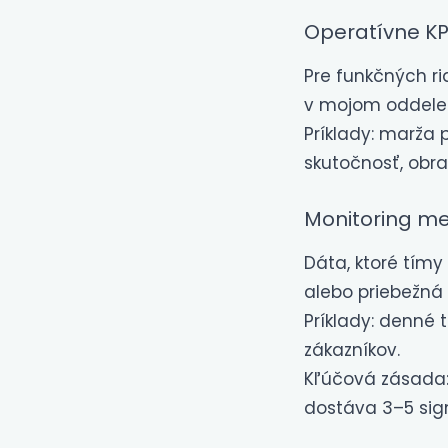
Operatívne KP
Pre funkčných ri
v mojom oddelen
Príklady: marža 
skutočnosť, obra
Monitoring m
Dáta, ktoré tímy
alebo priebežná
Príklady: denné 
zákazníkov.
Kľúčová zásada
dostáva 3–5 sign