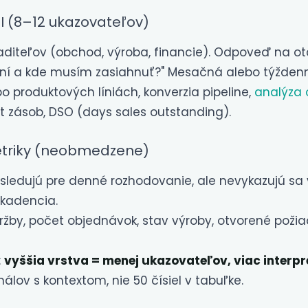
I (8–12 ukazovateľov)
aditeľov (obchod, výroba, financie). Odpoveď na ot
í a kde musím zasiahnuť?" Mesačná alebo týžden
po produktových líniách, konverzia pipeline,
analýza 
t zásob, DSO (days sales outstanding).
etriky (neobmedzene)
 sledujú pre denné rozhodovanie, ale nevykazujú sa
 kadencia.
tržby, počet objednávok, stav výroby, otvorené poži
:
vyššia vrstva = menej ukazovateľov, viac interpr
álov s kontextom, nie 50 čísiel v tabuľke.