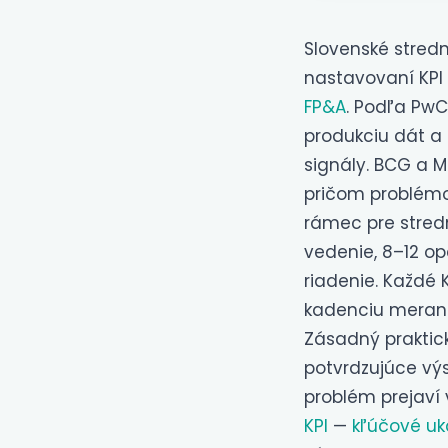
Slovenské stredné
nastavovaní KPI s
FP&A
. Podľa PwC
produkciu dát a 
signály. BCG a MI
pričom problémom
rámec pre stredný
vedenie, 8–12 o
riadenie. Každé 
kadenciu merania
Zásadný praktick
potvrdzujúce vý
problém prejaví 
KPI
—
kľúčové uk