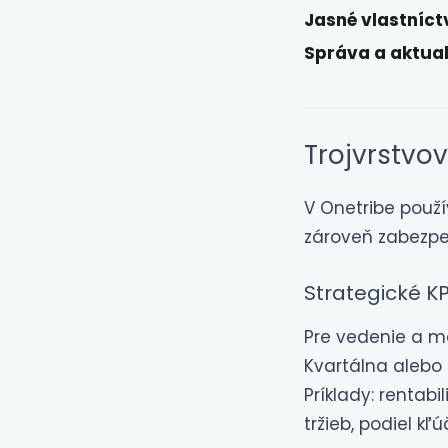
Jasné vlastníct
Správa a aktual
Trojvrstvov
V Onetribe použí
zároveň zabezpeč
Strategické K
Pre vedenie a ma
Kvartálna alebo
Príklady: rentabi
tržieb, podiel kľ