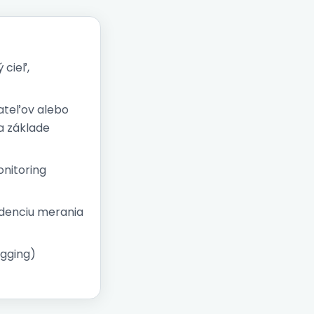
 cieľ,
vateľov alebo
a základe
onitoring
adenciu merania
agging)