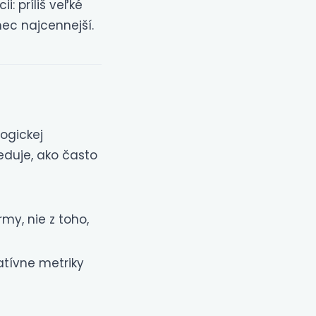
i: príliš veľké
mec najcennejší.
logickej
leduje, ako často
rmy, nie z toho,
atívne metriky