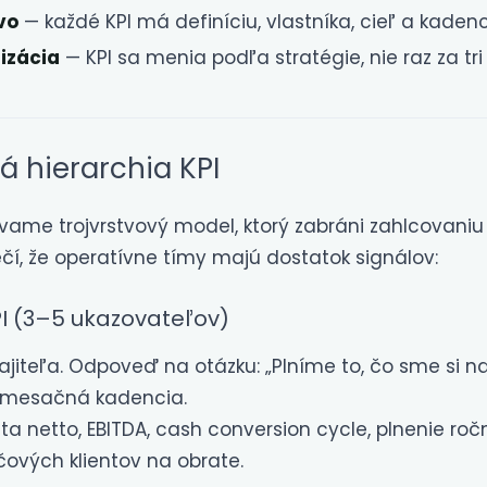
vo
— každé KPI má definíciu, vlastníka, cieľ a kaden
izácia
— KPI sa menia podľa stratégie, nie raz za tri
á hierarchia KPI
vame trojvrstvový model, ktorý zabráni zahlcovani
í, že operatívne tímy majú dostatok signálov:
PI (3–5 ukazovateľov)
jiteľa. Odpoveď na otázku: „Plníme to, čo sme si na
 mesačná kadencia.
lita netto, EBITDA, cash conversion cycle, plnenie ro
účových klientov na obrate.