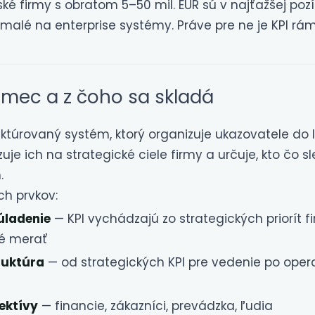
é firmy s obratom 5–50 mil. EUR sú v najťažšej pozíci
iš malé na enterprise systémy. Práve pre ne je KPI rá
rámec a z čoho sa skladá
uktúrovaný systém, ktorý organizuje ukazovatele do 
uje ich na strategické ciele firmy a určuje, kto čo s
.
ch prvkov:
úladenie
— KPI vychádzajú zo strategických priorít fi
hé merať
ruktúra
— od strategických KPI pre vedenie po oper
ektívy
— financie, zákazníci, prevádzka, ľudia