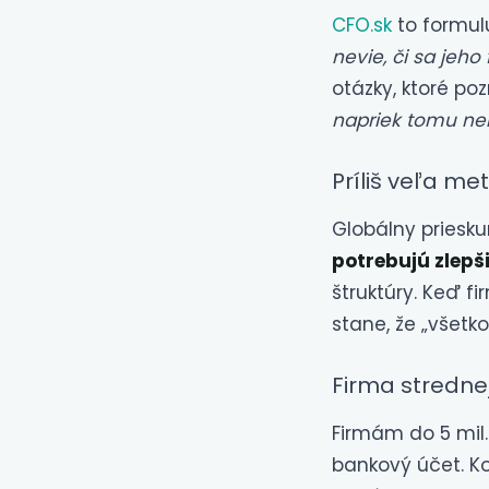
CFO.sk
to formul
nevie, či sa jeh
otázky, ktoré po
napriek tomu nem
Príliš veľa met
Globálny pries
potrebujú zlepši
štruktúry. Keď fi
stane, že „všetko
Firma strednej 
Firmám do 5 mil
bankový účet. Ko