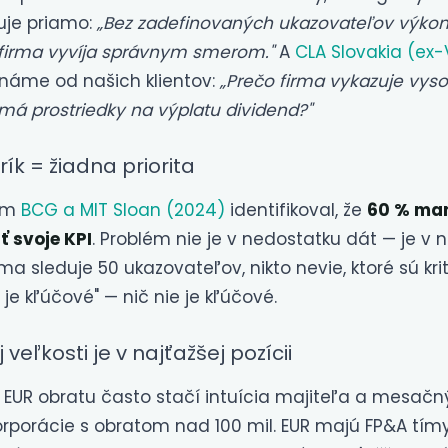
uje priamo:
„Bez zadefinovaných ukazovateľov výkon
o firma vyvíja správnym smerom."
A
CLA Slovakia (ex
známe od našich klientov:
„Prečo firma vykazuje vysok
á prostriedky na výplatu dividend?"
rík = žiadna priorita
kum
BCG a MIT Sloan (2024)
identifikoval, že
60 % man
ť svoje KPI
. Problém nie je v nedostatku dát — je v
rma sleduje 50 ukazovateľov, nikto nevie, ktoré sú kri
 je kľúčové" — nič nie je kľúčové.
veľkosti je v najťažšej pozícii
. EUR obratu často stačí intuícia majiteľa a mesač
rporácie s obratom nad 100 mil. EUR majú FP&A tímy