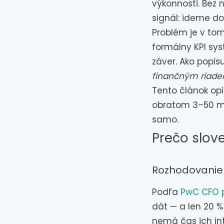
výkonnosti. Bez n
signál: ideme d
Problém je v tom
formálny KPI sys
záver. Ako popis
finančným riaden
Tento článok opi
obratom 3–50 mil
samo.
Prečo slov
Rozhodovanie n
Podľa
PwC CFO 
dát — a len 20 %
nemá čas ich int