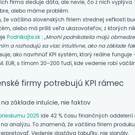
ich firma sleduje dáta, ale nevie, čo z nich vyplýva
obre, alebo máme problém.
, že väčšina slovenských firiem strednej veľkosti 
tém, alebo má príliš veľa ukazovateľov, z ktorých n
uje
Podnikajte.sk
:
„Mnohí podnikatelia majú obmedze
ím a rozhodujú sa viac intuitívne, ako na základe fak
suje, ako navrhnúť KPI systém, ktorý reálne funguje 
. EUR, s tímom 20–200 ľudí, kde vedenie robí väčši
enské firmy potrebujú KPI rámec
a základe intuície, nie faktov
prieskumu 2025
ide 42 % času finančných oddelení 
 na analýzu. To znamená, že väčšina firiem produkuje
erpretovať. Vedenie dostáva tabuľky, nie signály.