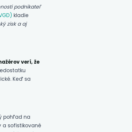
nosti podnikateľ
-VGD)
kladie
ý zisk a aj
ažérov verí, že
 nedostatku
tické. Keď sa
ný pohľad na
 a sofistikované