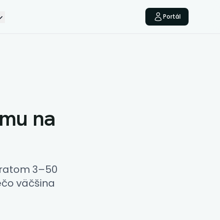
Portál
rmu na
bratom 3–50
rečo väčšina