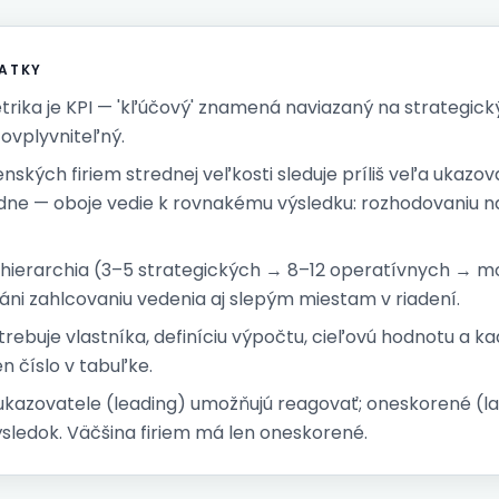
ATKY
rika je KPI — 'kľúčový' znamená naviazaný na strategický
ovplyvniteľný.
nských firiem strednej veľkosti sleduje príliš veľa ukazo
adne — oboje vedie k rovnakému výsledku: rozhodovaniu n
 hierarchia (3–5 strategických → 8–12 operatívnych → m
áni zahlcovaniu vedenia aj slepým miestam v riadení.
trebuje vlastníka, definíciu výpočtu, cieľovú hodnotu a k
en číslo v tabuľke.
ukazovatele
(leading) umožňujú reagovať; oneskorené (l
ýsledok. Väčšina firiem má len oneskorené.