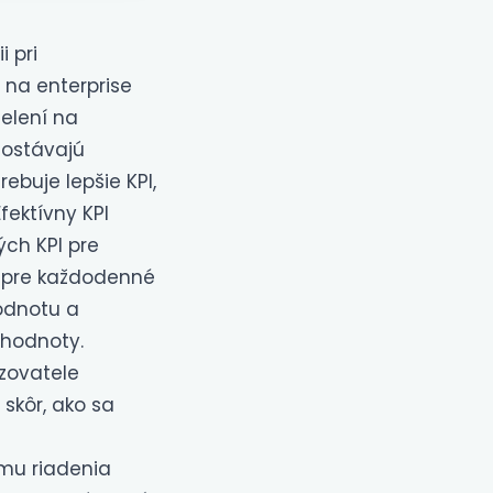
i pri
é na enterprise
elení na
dostávajú
rebuje lepšie KPI,
fektívny KPI
ých KPI pre
y pre každodenné
hodnotu a
 hodnoty.
azovatele
skôr, ako sa
mu riadenia