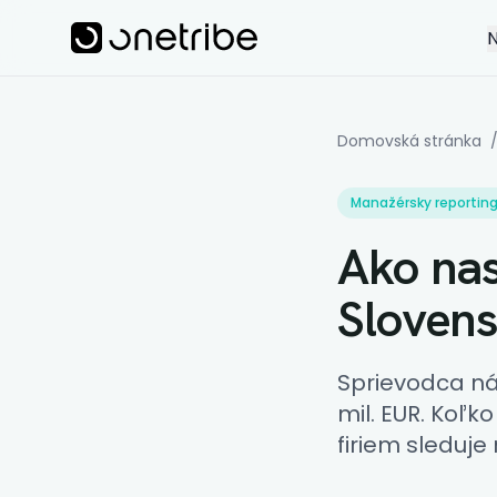
Skip to main content
Onetribe
N
Ako nastaviť KPI
Domovská stránka
Manažérsky reporting
Ako nas
Sloven
Sprievodca ná
mil. EUR. Koľk
firiem sleduj