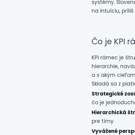
systémy. Slovensk
na intuíciu, príl
Čo je KPI 
KPI rámec je štr
hierarchie, naväz
a s akým cieľom
Skladá sa z piati
Strategické zos
čo je jednoduc
Hierarchická št
pre tímy
Vyvážené persp