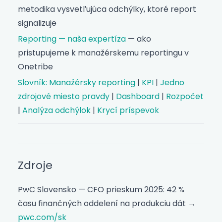
metodika vysvetľujúca odchýlky, ktoré report
signalizuje
Reporting — naša expertíza
— ako
pristupujeme k manažérskemu reportingu v
Onetribe
Slovník: Manažérsky reporting
|
KPI
|
Jedno
zdrojové miesto pravdy
|
Dashboard
|
Rozpočet
|
Analýza odchýlok
|
Krycí príspevok
Zdroje
PwC Slovensko — CFO prieskum 2025: 42 %
času finančných oddelení na produkciu dát →
pwc.com/sk