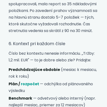
spolupracovali, mala report so 35 nákladovými
položkami. Po zavedení prahov významnosti sa
na hlavnú stranu dostalo 5–7 položiek — tých,
ktoré skutočne vyžadovali rozhodnutie. Čas
stretnutia vedenia sa skrátil z 90 na 30 minút.
6. Kontext pri každom čísle
Číslo bez kontextu nenesie informáciu. „Tržby:
1,2 mil. EUR" — to je dobre alebo zle? Pridajte:
Predchádzajúce obdobie
(mesiac k mesiacu,
rok k roku)
Plán /
rozpočet
— odchýlka od plánovaného
výsledku
Benchmark
— odvetvový alebo interný (napr.
najlepší mesiac, priemer za 12 mesiacov)