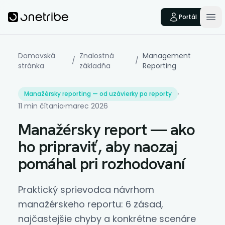
Skip to main content
Onetribe
Portál
Op
Domovská
Znalostná
Management
/
/
stránka
základňa
Reporting
·
Manažérsky reporting — od uzávierky po reporty
11 min čítania
·
marec 2026
Manažérsky report — ako
ho pripraviť, aby naozaj
pomáhal pri rozhodovaní
Praktický sprievodca návrhom
manažérskeho reportu: 6 zásad,
najčastejšie chyby a konkrétne scenáre