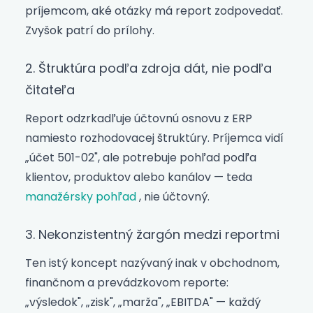
príjemcom, aké otázky má report zodpovedať.
Zvyšok patrí do prílohy.
2. Štruktúra podľa zdroja dát, nie podľa
čitateľa
Report odzrkadľuje účtovnú osnovu z ERP
namiesto rozhodovacej štruktúry. Príjemca vidí
„účet 501-02", ale potrebuje pohľad podľa
klientov, produktov alebo kanálov — teda
manažérsky pohľad
, nie účtovný.
3. Nekonzistentný žargón medzi reportmi
Ten istý koncept nazývaný inak v obchodnom,
finančnom a prevádzkovom reporte:
„výsledok", „zisk", „marža", „EBITDA" — každý