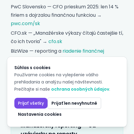
PwC Slovensko — CFO prieskum 2025: len 14 %
firiem s dojrzalou finančnou funkciou →
pwc.com/sk
CFO.sk — „Manažérske výkazy čítajú častejšie tí,
čo ich tvoria" →
cfo.sk
BizWize — reporting a
riadenie finančnej
výkonnosti
pre SME →
bizwize.sk
Súhlas s cookies
Štatistický úrad SR — rentabilita slovenských
Používame cookies na vylepšenie vášho
podnikov →
slovak.statistics.sk
prehliadania a analýzu našej návštevnosti.
Prečítajte si naše
ochrana osobných údajov
.
Prijať všetky
Prijať len nevyhnutné
Nastavenia cookies
SÚVISIACA EXPERTÍZA
Manažérsky reporting
— od
uzávierky po reporty