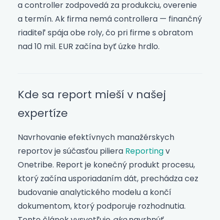
a controller zodpovedá za produkciu, overenie
a termín. Ak firma nemá controllera — finančný
riaditeľ spája obe roly, čo pri firme s obratom
nad 10 mil. EUR začína byť úzke hrdlo.
Kde sa report mieší v našej
expertíze
Navrhovanie efektívnych manažérskych
reportov je súčasťou piliera
Reporting
v
Onetribe. Report je konečný produkt procesu,
ktorý začína usporiadaním dát, prechádza cez
budovanie analytického modelu a končí
dokumentom, ktorý podporuje rozhodnutia.
Tento článok vysvetľuje
ako
navrhnúť