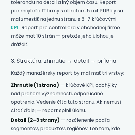
toleranciu na detail a iný objem času. Report
pre majiteľa IT firmy s obratom 5 mil. EUR by sa
mal zmestiť na jednu stranu s 5–7 kľúčovými
KPI
. Report pre controllera v obchodnej firme
môže mať 10 strán — pretože jeho úlohou je
dráždiť.
3. Štruktúra: zhrnutie → detail → príloha
Každý manažérsky report by mal mať tri vrstvy:
Zhrnutie (1 strana)
— kľúčové KPI, odchýlky
nad prahom významnosti, odporúčané
opatrenia. Vedenie číta túto stranu. Ak nemusí
čítať ďalej — report splnil úlohu.
Detail (2–3 strany)
— rozčlenenie podľa
segmentov, produktov, regiónov. Len tam, kde