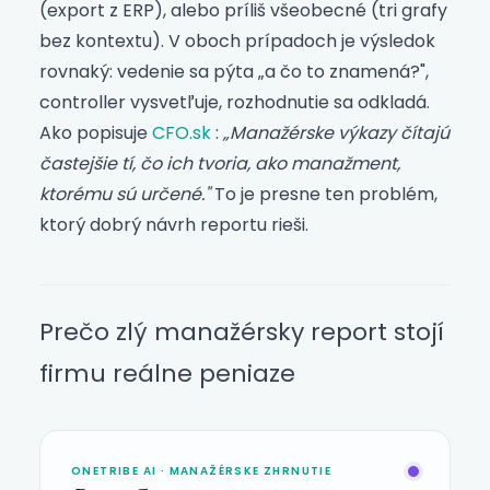
(export z ERP), alebo príliš všeobecné (tri grafy
bez kontextu). V oboch prípadoch je výsledok
rovnaký: vedenie sa pýta „a čo to znamená?",
controller vysvetľuje, rozhodnutie sa odkladá.
Ako popisuje
CFO.sk
:
„Manažérske výkazy čítajú
častejšie tí, čo ich tvoria, ako manažment,
ktorému sú určené."
To je presne ten problém,
ktorý dobrý návrh reportu rieši.
Prečo zlý manažérsky report stojí
firmu reálne peniaze
ONETRIBE AI · MANAŽÉRSKE ZHRNUTIE