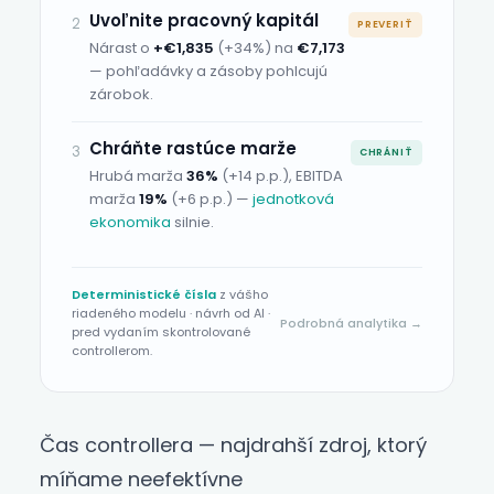
Uvoľnite pracovný kapitál
2
PREVERIŤ
Nárast o
+€1,835
(+34%)
na
€7,173
— pohľadávky a zásoby pohlcujú
zárobok.
Chráňte rastúce marže
3
CHRÁNIŤ
Hrubá marža
36%
(+14 p.p.)
, EBITDA
marža
19%
(+6 p.p.)
—
jednotková
ekonomika
silnie.
Deterministické čísla
z vášho
riadeného modelu · návrh od AI ·
Podrobná analytika →
pred vydaním skontrolované
controllerom.
Čas controllera — najdrahší zdroj, ktorý
míňame neefektívne