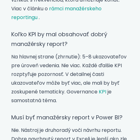
Viac v článku o
rámci manažérskeho
reportingu
.
Koľko KPI by mal obsahovať dobrý
manažérsky report?
Na hlavnej strane (zhrnutie): 5–8 ukazovateľov
pre úroveň vedenia. Nie viac. Každé ďalšie KPI
rozptyľuje pozornosť. V detailnej časti
ukazovateľov môže byť viac, ale mali by byť
zoskupené tematicky. Governance
KPI
je
samostatná téma.
Musí byť manažérsky report v Power BI?
Nie. Nástroj je druhoradý voči návrhu reportu.
Dobre navrhnutý report v Exceli je lepší ako zle