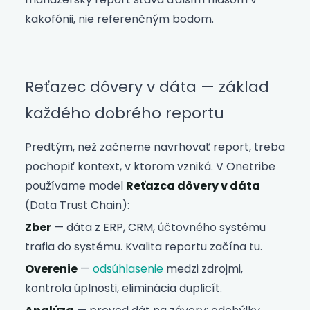
kakofónii, nie referenčným bodom.
Reťazec dôvery v dáta — základ
každého dobrého reportu
Predtým, než začneme navrhovať report, treba
pochopiť kontext, v ktorom vzniká. V Onetribe
používame model
Reťazca dôvery v dáta
(Data Trust Chain):
Zber
— dáta z ERP, CRM, účtovného systému
trafia do systému. Kvalita reportu začína tu.
Overenie
—
odsúhlasenie
medzi zdrojmi,
kontrola úplnosti, eliminácia duplicít.