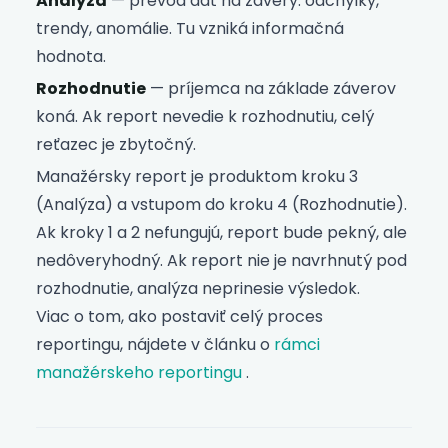
Analýza
— prevod dát na závery: odchýlky,
trendy, anomálie. Tu vzniká informačná
hodnota.
Rozhodnutie
— príjemca na základe záverov
koná. Ak report nevedie k rozhodnutiu, celý
reťazec je zbytočný.
Manažérsky report je produktom kroku 3
(Analýza) a vstupom do kroku 4 (Rozhodnutie).
Ak kroky 1 a 2 nefungujú, report bude pekný, ale
nedôveryhodný. Ak report nie je navrhnutý pod
rozhodnutie, analýza neprinesie výsledok.
Viac o tom, ako postaviť celý proces
reportingu, nájdete v článku o
rámci
manažérskeho reportingu
.