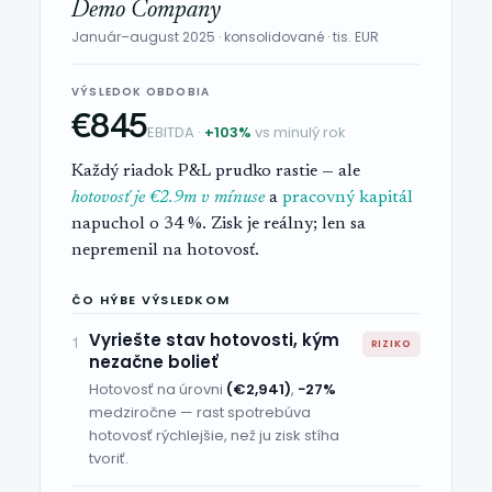
Demo Company
Január–august 2025 · konsolidované · tis. EUR
VÝSLEDOK OBDOBIA
€845
EBITDA ·
+103%
vs minulý rok
Každý riadok P&L prudko rastie — ale
hotovosť je €2.9m v mínuse
a
pracovný kapitál
napuchol o 34 %. Zisk je reálny; len sa
nepremenil na hotovosť.
ČO HÝBE VÝSLEDKOM
Vyriešte stav hotovosti, kým
1
RIZIKO
nezačne bolieť
Hotovosť na úrovni
(€2,941)
,
−27%
medziročne — rast spotrebúva
hotovosť rýchlejšie, než ju zisk stíha
tvoriť.