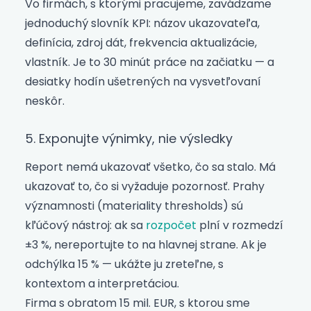
Vo firmách, s ktorými pracujeme, zavádzame
jednoduchý slovník KPI: názov ukazovateľa,
definícia, zdroj dát, frekvencia aktualizácie,
vlastník. Je to 30 minút práce na začiatku — a
desiatky hodín ušetrených na vysvetľovaní
neskôr.
5. Exponujte výnimky, nie výsledky
Report nemá ukazovať všetko, čo sa stalo. Má
ukazovať to, čo si vyžaduje pozornosť. Prahy
významnosti (materiality thresholds) sú
kľúčový nástroj: ak sa
rozpočet
plní v rozmedzí
±3 %, nereportujte to na hlavnej strane. Ak je
odchýlka 15 % — ukážte ju zreteľne, s
kontextom a interpretáciou.
Firma s obratom 15 mil. EUR, s ktorou sme