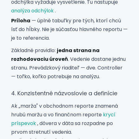
odchýlka vyžaduje vysvetlenie. Tu nastupuje
analýza odchýlok
.
Príloha
— úplné tabuľky pre tých, ktorí chcú
ísť do hĺbky. Nie je súčasťou hlavného reportu —
je to referencia.
Základné pravidlo:
jedna strana na
rozhodovaciu úroveň
. Vedenie dostane jednu
stranu. Prevádzkový riaditeľ — dve. Controller
— toľko, koľko potrebuje na analýzu.
4. Konzistentné názvoslovie a definície
Ak „marža" v obchodnom reporte znamená
hrubú maržu a vo finančnom reporte
krycí
príspevok
, dôvera v dáta sa rozpadne po
prvom stretnutí vedenia.