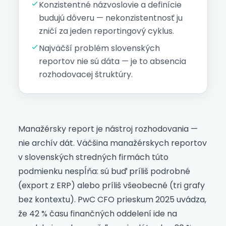
Konzistentné názvoslovie a definície
budujú dôveru — nekonzistentnosť ju
zničí za jeden reportingový cyklus.
Najväčší problém slovenských
reportov nie sú dáta — je to absencia
rozhodovacej štruktúry.
Manažérsky report je nástroj rozhodovania —
nie archív dát. Väčšina manažérskych reportov
v slovenských stredných firmách túto
podmienku nespĺňa: sú buď príliš podrobné
(export z ERP) alebo príliš všeobecné (tri grafy
bez kontextu). PwC CFO prieskum 2025 uvádza,
že 42 % času finančných oddelení ide na