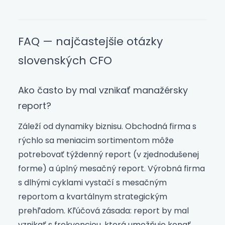
FAQ — najčastejšie otázky
slovenských CFO
Ako často by mal vznikať manažérsky
report?
Záleží od dynamiky biznisu. Obchodná firma s
rýchlo sa meniacim sortimentom môže
potrebovať týždenný report (v zjednodušenej
forme) a úplný mesačný report. Výrobná firma
s dlhými cyklami vystačí s mesačným
reportom a kvartálnym strategickým
prehľadom. Kľúčová zásada: report by mal
vznikať s frekvenciou, ktorá umožňuje konať.