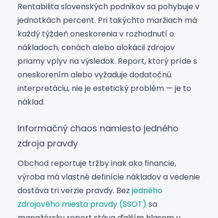
Rentabilita slovenských podnikov sa pohybuje v
jednotkách percent. Pri takýchto maržiach má
každý týždeň oneskorenia v rozhodnutí o
nákladoch, cenách alebo alokácii zdrojov
priamy vplyv na výsledok. Report, ktorý príde s
oneskorením alebo vyžaduje dodatočnú
interpretáciu, nie je estetický problém — je to
náklad.
Informačný chaos namiesto jedného
zdroja pravdy
Obchod reportuje tržby inak ako financie,
výroba má vlastné definície nákladov a vedenie
dostáva tri verzie pravdy. Bez
jedného
zdrojového miesta pravdy (SSOT)
sa
manažérsky report stáva ďalším hlasom v