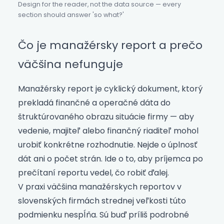
Design for the reader, not the data source — every
section should answer 'so what?'
Čo je manažérsky report a prečo
väčšina nefunguje
Manažérsky report je cyklický dokument, ktorý
prekladá finančné a operačné dáta do
štruktúrovaného obrazu situácie firmy — aby
vedenie, majiteľ alebo finančný riaditeľ mohol
urobiť konkrétne rozhodnutie. Nejde o úplnosť
dát ani o počet strán. Ide o to, aby príjemca po
prečítaní reportu vedel, čo robiť ďalej.
V praxi väčšina manažérskych reportov v
slovenských firmách strednej veľkosti túto
podmienku nespĺňa. Sú buď príliš podrobné