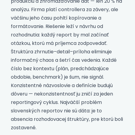
produkciu a zhromažďovanie dát — len 20 % na
analýzu. Firma platí controllera za závery, ale
väčšinu jeho času pohltí kopírovanie a
formátovanie. Riešenie leží v návrhu od
rozhodnutia: každý report by mal začínať
otázkou, ktorú má príjemca zodpovedať.
Štruktúra zhrnutie–detail–príloha eliminuje
informačný chaos a šetrí čas vedenia. Každé
číslo bez kontextu (plán, predchádzajúce
obdobie, benchmark) je šum, nie signál.
Konzistentné názvoslovie a definície budujú
dôveru — nekonzistentnosť ju zničí za jeden
reportingový cyklus. Najväčší problém
slovenských reportov nie sú dáta: je to
absencia rozhodovacej štruktúry, pre ktorú boli
zostavené.