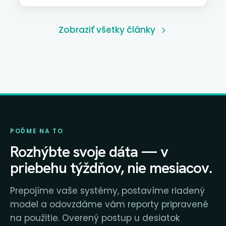
zásad, najčastejšie chyby a praktické kroky pre
firmy s obratom 1–50 mil. EUR.
Zobraziť všetky články
POĎME NA TO
Rozhýbte svoje dáta — v
priebehu týždňov, nie mesiacov.
Prepojíme vaše systémy, postavíme riadený
model a odovzdáme vám reporty pripravené
na použitie. Overený postup u desiatok