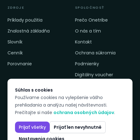
ZDROJE
SPOLOČNOSŤ
Príklady použitia
Prečo Onetribe
Znalostná základňa
O nás a tím
Slovník
Kontakt
Cenník
Ochrana súkromia
Porovnanie
Podmienky
Digitálny voucher
Súhlas s cookies
Používame cookies na vylepšenie vášho
DOSTUPNÉ JAZYKY
prehliadania a analýzu našej návštevnosti.
EN
PL
SK
CZ
Prečítajte si naše
ochrana osobných údajov
.
Prijať všetky
Prijať len nevyhnutné
© 2026 Onetribeadvisory. Všetky práva vyhradené.
Nastavenia cookies