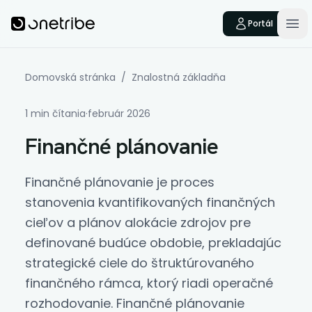
Skip to main content
Onetribe
Portál
Op
Domovská stránka
/
Znalostná základňa
1 min čítania
·
február 2026
Finančné plánovanie
Finančné plánovanie
je proces
stanovenia kvantifikovaných finančných
cieľov a plánov alokácie zdrojov pre
definované budúce obdobie, prekladajúc
strategické ciele do štruktúrovaného
finančného rámca, ktorý riadi operačné
rozhodovanie. Finančné plánovanie