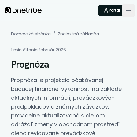
Skip to main content
Onetribe
Portál
Op
Domovská stránka
/
Znalostná základňa
1 min čítania
·
február 2026
Prognóza
Prognóza
je projekcia očakávanej
budúcej finančnej výkonnosti na základe
aktuálnych informácií, prevádzkových
predpokladov a známych záväzkov,
pravidelne aktualizovaná s cieľom
odrážať zmeny v obchodnom prostredí
alebo revidované prevádzkové