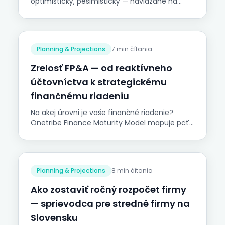
optimistický, pesimistický — naviazané na
faktory výkonnosti, a použiť ich v plánovaní a
rozpočte.
Planning & Projections
7 min čítania
Zrelosť FP&A — od reaktívneho
účtovníctva k strategickému
finančnému riadeniu
Na akej úrovni je vaše finančné riadenie?
Onetribe Finance Maturity Model mapuje päť
úrovní od reaktívneho účtovníctva po
strategické business partnerstvo. Praktický
sprievodca pre stredné firmy na Slovensku s 1–
5 ľuďmi vo financiách.
Planning & Projections
8 min čítania
Ako zostaviť ročný rozpočet firmy
— sprievodca pre stredné firmy na
Slovensku