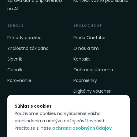
Správa dát a pripravenosť
Kontext vášho podnikania
na AI
ZDROJE
SPOLOČNOSŤ
Príklady použitia
Prečo Onetribe
Znalostná základňa
O nás a tím
Slovník
Kontakt
Cenník
Ochrana súkromia
Porovnanie
Podmienky
Digitálny voucher
Súhlas s cookies
Používame cookies na vylepšenie vášho
DOSTUPNÉ JAZYKY
prehliadania a analýzu našej návštevnosti.
EN
PL
SK
CZ
Prečítajte si naše
ochrana osobných údajov
.