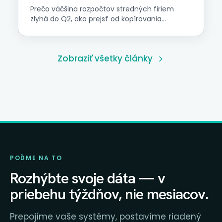
Prečo väčšina rozpočtov stredných firiem
zlyhá do Q2, ako prejsť od kopírovania
minulého roka k rozpočtu, ktorý riadi firmu. Päť
zásad, najčastejšie chyby a praktické kroky pre
firmy s obratom 1–50 mil. EUR.
Zobraziť všetky články
POĎME NA TO
Rozhýbte svoje dáta — v
priebehu týždňov, nie mesiacov.
Prepojíme vaše systémy, postavíme riadený