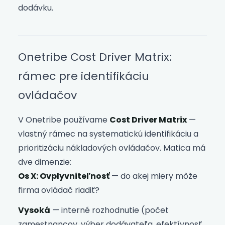
dodávku.
Onetribe Cost Driver Matrix:
rámec pre identifikáciu
ovládačov
V Onetribe používame
Cost Driver Matrix
—
vlastný rámec na systematickú identifikáciu a
prioritizáciu nákladových ovládačov. Matica má
dve dimenzie:
Os X: Ovplyvniteľnosť
— do akej miery môže
firma ovládač riadiť?
Vysoká
— interné rozhodnutie (počet
zamestnancov, výber dodávateľa, efektívnosť