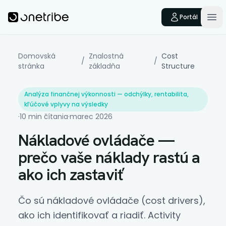
Skip to main content
Onetribe
Portál
Op
Domovská
Znalostná
Cost
/
/
stránka
základňa
Structure
Analýza finančnej výkonnosti — odchýlky, rentabilita,
kľúčové vplyvy na výsledky
·
10 min čítania
·
marec 2026
Nákladové ovládače —
prečo vaše náklady rastú a
ako ich zastaviť
Čo sú nákladové ovládače (
cost drivers
),
ako ich identifikovať a riadiť. Activity