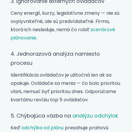
3. Ignorovanie externých ovládačov
Ceny energií, kurzy, legislatívne zmeny — nie sú
ovplyvniteľné, ale sú predvídateľné. Firma,
ktorá ich nesleduje, nemá čo robiť
scenárové
plánovanie
.
4. Jednorazová analýza namiesto
procesu
Identifikácia ovládačov je užitočná len ak sa
opakuje. Ovládače sa menia — čo bolo prioritou
vlani, nemusí byť prioritou dnes. Odporúčame
kvartálnu revíziu top 5 ovládačov.
5. Chýbajúca väzba na
analýzu odchýlok
Keď
odchýlka od plánu
presahuje prahovú