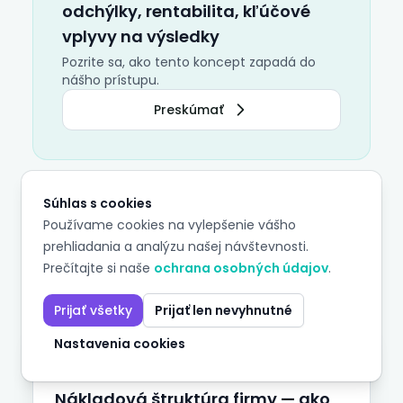
odchýlky, rentabilita, kľúčové
vplyvy na výsledky
Pozrite sa, ako tento koncept zapadá do
nášho prístupu.
Preskúmať
Súhlas s cookies
Používame cookies na vylepšenie vášho
prehliadania a analýzu našej návštevnosti.
Prečítajte si naše
ochrana osobných údajov
.
Súvisiace články
Prijať všetky
Prijať len nevyhnutné
Nastavenia cookies
Performance & Profitability
11 min čítania
Nákladová štruktúra firmy — ako