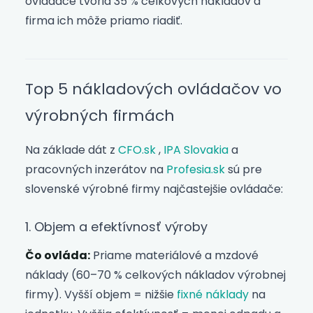
ovládače tvoria 35 % celkových nákladov a
firma ich môže priamo riadiť.
Top 5 nákladových ovládačov vo
výrobných firmách
Na základe dát z
CFO.sk
,
IPA Slovakia
a
pracovných inzerátov na
Profesia.sk
sú pre
slovenské výrobné firmy najčastejšie ovládače:
1. Objem a efektívnosť výroby
Čo ovláda:
Priame materiálové a mzdové
náklady (60–70 % celkových nákladov výrobnej
firmy). Vyšší objem = nižšie
fixné náklady
na