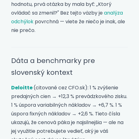
hodnotu, prvá otázka by mala byť: „Ktorý
ovládač sa zmenil?" Bez tejto väzby je
analýza
odchýlok
povrchná — viete že niečo je inak, ale
nie prečo.
Dáta a benchmarky pre
slovenský kontext
Deloitte
(citované cez CFO.sk): 1 % zvýšenie
predajných cien → +12,3 % prevádzkového zisku.
1 % úspora variabilných nákladov → +6,7 %. 1 %
úspora fixných nákladov → +2,6 %. Tieto čísla
ukazujú, že cenová páka je najsilnejšia — ale na
jej využitie potrebujete vedieť, aký je váš