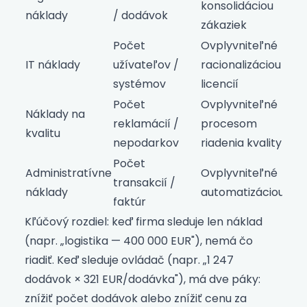
konsolidáciou
náklady
/ dodávok
zákaziek
Počet
Ovplyvniteľné
IT náklady
užívateľov /
racionalizáciou
systémov
licencií
Počet
Ovplyvniteľné
Náklady na
reklamácií /
procesom
kvalitu
nepodarkov
riadenia kvality
Počet
Administratívne
Ovplyvniteľné
transakcií /
náklady
automatizáciou
faktúr
Kľúčový rozdiel: keď firma sleduje len náklad
(napr. „logistika — 400 000 EUR"), nemá čo
riadiť. Keď sleduje ovládač (napr. „1 247
dodávok × 321 EUR/dodávka"), má dve páky:
znížiť počet dodávok alebo znížiť cenu za