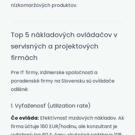
nízkomaržových produktov.
Top 5 nákladových ovládačov v
servisných a projektových
firmách
Pre IT firmy, inžinierske spoločnosti a
poradenské firmy na Slovensku sú ovládače
odlišné:
1. Vyťaženosť (utilization rate)
Čo ovláda:
Efektívnosť mzdových nákladov. Ak
firma účtuje 180 EUR/hodinu, ale konzultant je
vyťažený len 60 % času, skutočná sadzba je 108