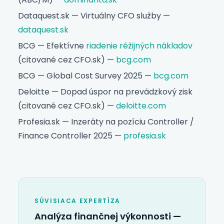
Dataquest.sk — Virtuálny CFO služby —
dataquest.sk
BCG — Efektívne
riadenie réžijných nákladov
(citované cez CFO.sk) —
bcg.com
BCG — Global Cost Survey 2025 —
bcg.com
Deloitte — Dopad úspor na prevádzkový zisk
(citované cez CFO.sk) —
deloitte.com
Profesia.sk — Inzeráty na pozíciu Controller /
Finance Controller 2025 —
profesia.sk
SÚVISIACA EXPERTÍZA
Analýza finančnej výkonnosti
—