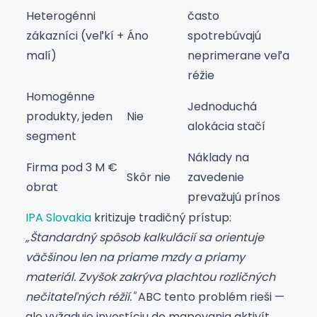
Heterogénni
často
zákazníci (veľkí +
Áno
spotrebúvajú
malí)
neprimerane veľa
réžie
Homogénne
Jednoduchá
produkty, jeden
Nie
alokácia stačí
segment
Náklady na
Firma pod 3 M €
Skôr nie
zavedenie
obrat
prevažujú prínos
IPA Slovakia
kritizuje tradičný prístup:
„Štandardný spôsob kalkulácií sa orientuje
väčšinou len na priame mzdy a priamy
materiál. Zvyšok zakrýva plachtou rozličných
nečitateľných réžií."
ABC tento problém rieši —
ale vyžaduje investíciu do mapovania aktivít.