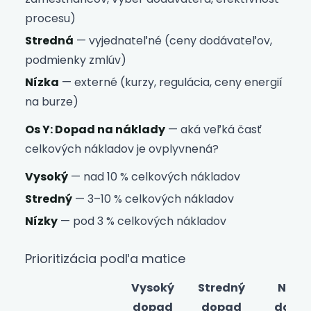
procesu)
Stredná
— vyjednateľné (ceny dodávateľov,
podmienky zmlúv)
Nízka
— externé (kurzy, regulácia, ceny energií
na burze)
Os Y: Dopad na náklady
— aká veľká časť
celkových nákladov je ovplyvnená?
Vysoký
— nad 10 % celkových nákladov
Stredný
— 3–10 % celkových nákladov
Nízky
— pod 3 % celkových nákladov
Prioritizácia podľa matice
Vysoký
Stredný
Nízky
dopad
dopad
dopa