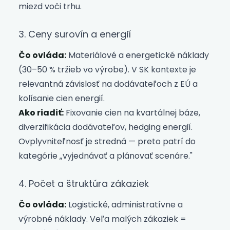
miezd voči trhu.
3. Ceny surovín a energií
Čo ovláda:
Materiálové a energetické náklady
(30–50 % tržieb vo výrobe). V SK kontexte je
relevantná závislosť na dodávateľoch z EÚ a
kolísanie cien energií.
Ako riadiť:
Fixovanie cien na kvartálnej báze,
diverzifikácia dodávateľov, hedging energií.
Ovplyvniteľnosť je stredná — preto patrí do
kategórie „vyjednávať a plánovať scenáre."
4. Počet a štruktúra zákaziek
Čo ovláda:
Logistické, administratívne a
výrobné náklady. Veľa malých zákaziek =