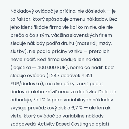
Nákladový ovládač je príčina, nie dôsledok — je
to faktor, ktorý spôsobuje zmenu nákladov. Bez
jeho identifikácie firma vie koľko minie, ale nie
prečo a čo s tým. Väčšina slovenských firiem
sleduje náklady podľa druhu (materiál, mzdy,
služby), nie podľa príčiny vzniku — preto ich
nevie riadiť. Keď firma sleduje len náklad
(logistika — 400 000 EUR), nemá čo riadiť. Keď
sleduje ovládač (1 247 dodávok × 321
EUR/dodávka), má dve páky: znížiť počet
dodávok alebo znížiť cenu za dodávku. Deloitte
odhaduje, že 1 % úspora variabilných nákladov
zvyšuje prevádzkový zisk o 6,7 % — ale len ak
viete, ktorý ovládač za variabilné náklady
zodpovedá. Activity Based Costing sa oplatí