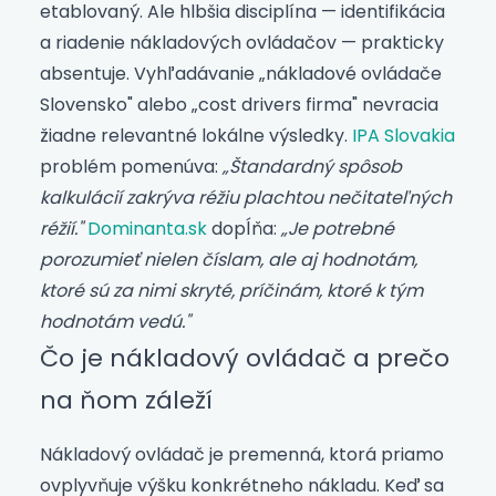
etablovaný. Ale hlbšia disciplína — identifikácia
a riadenie nákladových ovládačov — prakticky
absentuje. Vyhľadávanie „nákladové ovládače
Slovensko" alebo „cost drivers firma" nevracia
žiadne relevantné lokálne výsledky.
IPA Slovakia
problém pomenúva:
„Štandardný spôsob
kalkulácií zakrýva réžiu plachtou nečitateľných
réžií."
Dominanta.sk
dopĺňa:
„Je potrebné
porozumieť nielen číslam, ale aj hodnotám,
ktoré sú za nimi skryté, príčinám, ktoré k tým
hodnotám vedú."
Čo je nákladový ovládač a prečo
na ňom záleží
Nákladový ovládač je premenná, ktorá priamo
ovplyvňuje výšku konkrétneho nákladu. Keď sa