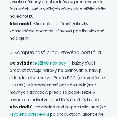
vysoké náklady na objednávku, prestavovanie,
fakturáciu. Málo veľkých zákaziek = nižšia réžia
na jednotku.
Ako riadiť:
Minimálna veľkosť zákazky,
konsolidácia dodávok, zľavová politika viazaná
na objem.
5. Komplexnosť produktového portfólia
Čo ovláda:
Réžijné náklady
— každý ďalší
produkt zvyšuje nároky na plánovanie, nákup,
sklad, kvalitu a servis. Podľa BCG (citované cez
CFO.sk) je komplexnosť portfólia jedným z
hlavných dôvodov, prečo sa podiel réžie v
rovnakom odvetví líši od 15 % do 40 % tržieb.
Ako riadiť:
Pravidelná revízia portfólia, analýza
krycieho príspevku
po produktoch, ukončenie