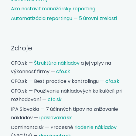
Ako nastaviť manažérsky reporting
Automatizácia reportingu — 5 úrovní zrelosti
Zdroje
CFO.sk —
Štruktúra nákladov
a jej vplyv na
výkonnosť firmy —
cfo.sk
CFO.sk — Best practice v kontrolingu —
cfo.sk
CFO.sk — Používanie nákladových kalkulácií pri
rozhodovaní —
cfo.sk
IPA Slovakia — 7 účinných tipov na znižovanie
nákladov —
ipaslovakia.sk
Dominanta.sk — Procesné
riadenie nákladov
(ABC/M) —
dominanta.sk