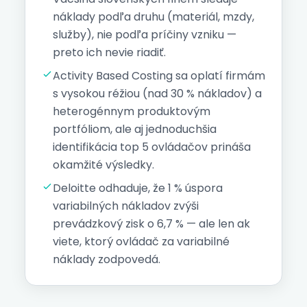
náklady podľa druhu (materiál, mzdy,
služby), nie podľa príčiny vzniku —
preto ich nevie riadiť.
Activity Based Costing sa oplatí firmám
s vysokou réžiou (nad 30 % nákladov) a
heterogénnym produktovým
portfóliom, ale aj jednoduchšia
identifikácia top 5 ovládačov prináša
okamžité výsledky.
Deloitte odhaduje, že 1 % úspora
variabilných nákladov zvýši
prevádzkový zisk o 6,7 % — ale len ak
viete, ktorý ovládač za
variabilné
náklady
zodpovedá.