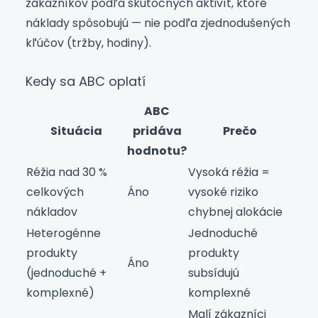
zákazníkov podľa skutočných aktivít, ktoré
náklady spôsobujú — nie podľa zjednodušených
kľúčov (tržby, hodiny).
Kedy sa ABC oplatí
ABC
Situácia
pridáva
Prečo
hodnotu?
Réžia nad 30 %
Vysoká réžia =
celkových
Áno
vysoké riziko
nákladov
chybnej alokácie
Heterogénne
Jednoduché
produkty
produkty
Áno
(jednoduché +
subsídujú
komplexné)
komplexné
Malí zákazníci