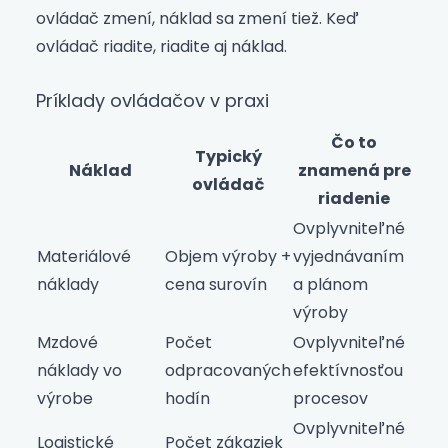
ovládač zmení, náklad sa zmení tiež. Keď
ovládač riadite, riadite aj náklad.
Príklady ovládačov v praxi
Čo to
Typický
Náklad
znamená pre
ovládač
riadenie
Ovplyvniteľné
Materiálové
Objem výroby +
vyjednávaním
náklady
cena surovín
a plánom
výroby
Mzdové
Počet
Ovplyvniteľné
náklady vo
odpracovaných
efektívnosťou
výrobe
hodín
procesov
Ovplyvniteľné
Logistické
Počet zákaziek