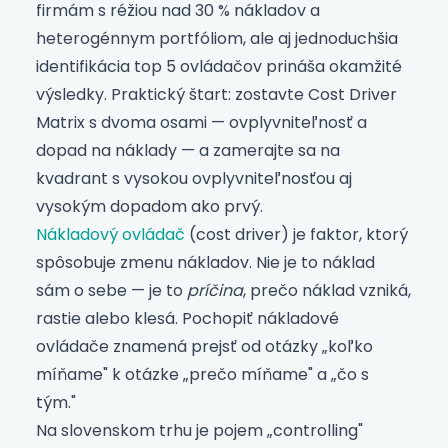
firmám s réžiou nad 30 % nákladov a
heterogénnym portfóliom, ale aj jednoduchšia
identifikácia top 5 ovládačov prináša okamžité
výsledky. Praktický štart: zostavte Cost Driver
Matrix s dvoma osami — ovplyvniteľnosť a
dopad na náklady — a zamerajte sa na
kvadrant s vysokou ovplyvniteľnosťou aj
vysokým dopadom ako prvý.
Nákladový ovládač
(cost driver) je faktor, ktorý
spôsobuje zmenu nákladov. Nie je to náklad
sám o sebe — je to
príčina
, prečo náklad vzniká,
rastie alebo klesá. Pochopiť nákladové
ovládače znamená prejsť od otázky „koľko
míňame" k otázke „prečo míňame" a „čo s
tým."
Na slovenskom trhu je pojem „controlling"