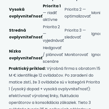
Priorita 1
Vysoká
Priorita 2 —
— riadiť
Monitoro
ovplyvniteľnosť
optimalizovať
aktívne
Priorita 2
Stredná
Priorita 3 —
—
Ignorova
ovplyvniteľnosť
sledovať
vyjednávať
Hedgovať
Nízka
/ plánovať
Monitorovať
Ignorova
ovplyvniteľnosť
scenáre
Praktický príklad:
Výrobná firma s obratom 15
M € identifikuje 12 ovládačov. Po zaradení do
matice zistí, že 3 ovládače sú v kategórii Priorita
1 (vysoký dopad + vysoká ovplyvniteľnosť):
efektívnosť výrobnej linky, fluktuácia
operátorov a konsolidácia zákaziek. Tieto 3