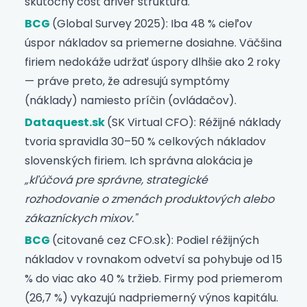
skutočný cost driver štruktúra.
BCG
(Global Survey 2025): Iba 48 % cieľov
úspor nákladov sa priemerne dosiahne. Väčšina
firiem nedokáže udržať úspory dlhšie ako 2 roky
— práve preto, že adresujú symptómy
(náklady) namiesto príčin (ovládačov).
Dataquest.sk
(SK Virtual CFO): Réžijné náklady
tvoria spravidla 30–50 % celkových nákladov
slovenských firiem. Ich správna alokácia je
„kľúčová pre správne, strategické
rozhodovanie o zmenách produktových alebo
zákazníckych mixov."
BCG
(citované cez CFO.sk): Podiel réžijných
nákladov v rovnakom odvetví sa pohybuje od 15
% do viac ako 40 % tržieb. Firmy pod priemerom
(26,7 %) vykazujú nadpriemerný výnos kapitálu.