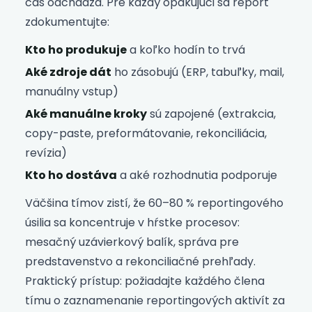
čas odchádza. Pre každý opakujúci sa report
zdokumentujte:
Kto ho produkuje
a koľko hodín to trvá
Aké zdroje dát
ho zásobujú (ERP, tabuľky, mail,
manuálny vstup)
Aké manuálne kroky
sú zapojené (extrakcia,
copy-paste, preformátovanie, rekonciliácia,
revízia)
Kto ho dostáva
a aké rozhodnutia podporuje
Väčšina tímov zistí, že 60–80 % reportingového
úsilia sa koncentruje v hŕstke procesov:
mesačný uzávierkový balík, správa pre
predstavenstvo a rekonciliačné prehľady.
Praktický prístup: požiadajte každého člena
tímu o zaznamenanie reportingových aktivít za