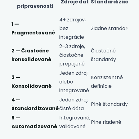
Zdroje dát
Štandardizácia
pripravenosti
a
4+ zdrojov,
1 —
N
bez
Žiadne štandardy
Fragmentované
r
integrácie
2–3 zdroje,
2 — Čiastočne
Čiastočné
S
čiastočne
konsolidované
štandardy
vy
prepojené
Jeden zdroj
3 —
Konzistentné
alebo
V
Konsolidované
definície
integrované
4 —
Jeden zdroj,
Plné štandardy
V
Štandardizované
čisté dáta
5 —
Integrované,
U
Plne riadené
Automatizované
validované
a