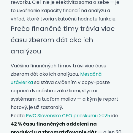
reworku. Cieľ nie je efektivita sama o sebe — je
to uvoľnenie kapacity financií na analýzu a
vhľad, ktoré tvoria skutočnú hodnotu funkcie.
Prečo finančné tímy trávia viac
času zberom dát ako ich
analýzou
Väčšina finančných tímov trávi viac času
zberom dát ako ich analýzou.
Mesačná
uzávierka
sa stáva cvičením v copy-paste
naprieč dvanástimi záložkami, štyrmi
systémami a tucťom mailov — a kým je report
hotový, je už zastaralý.
Podľa
PwC Slovensko CFO prieskumu 2025
ide
42 % času finančných oddelení na
produkciu a zhromažďovanie dát
— a len 20