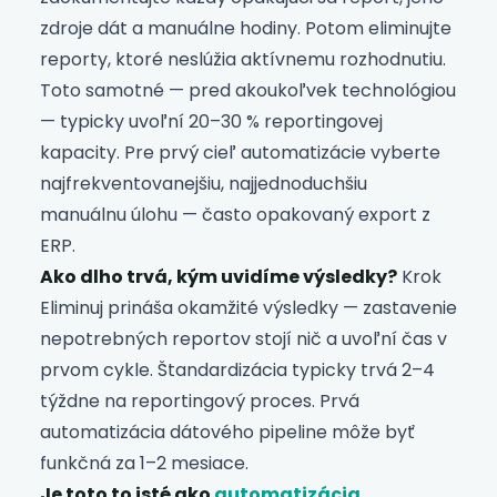
zdroje dát a manuálne hodiny. Potom eliminujte
reporty, ktoré neslúžia aktívnemu rozhodnutiu.
Toto samotné — pred akoukoľvek technológiou
— typicky uvoľní 20–30 % reportingovej
kapacity. Pre prvý cieľ automatizácie vyberte
najfrekventovanejšiu, najjednoduchšiu
manuálnu úlohu — často opakovaný export z
ERP.
Ako dlho trvá, kým uvidíme výsledky?
Krok
Eliminuj prináša okamžité výsledky — zastavenie
nepotrebných reportov stojí nič a uvoľní čas v
prvom cykle. Štandardizácia typicky trvá 2–4
týždne na reportingový proces. Prvá
automatizácia dátového pipeline môže byť
funkčná za 1–2 mesiace.
Je toto to isté ako
automatizácia