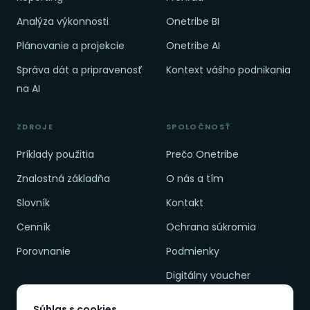
Analýza výkonnosti
Onetribe BI
Plánovanie a projekcie
Onetribe AI
Správa dát a pripravenosť
Kontext vášho podnikania
na AI
ZDROJE
SPOLOČNOSŤ
Príklady použitia
Prečo Onetribe
Znalostná základňa
O nás a tím
Slovník
Kontakt
Cenník
Ochrana súkromia
Porovnanie
Podmienky
Digitálny voucher
Súhlas s cookies