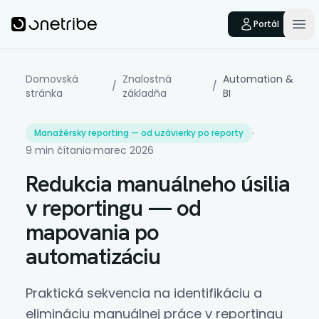
Skip to main content
Onetribe
Portál
Op
Domovská
Znalostná
Automation &
/
/
stránka
základňa
BI
·
Manažérsky reporting — od uzávierky po reporty
9 min čítania
·
marec 2026
Redukcia manuálneho úsilia
v reportingu — od
mapovania po
automatizáciu
Praktická sekvencia na identifikáciu a
elimináciu manuálnej práce v reportingu