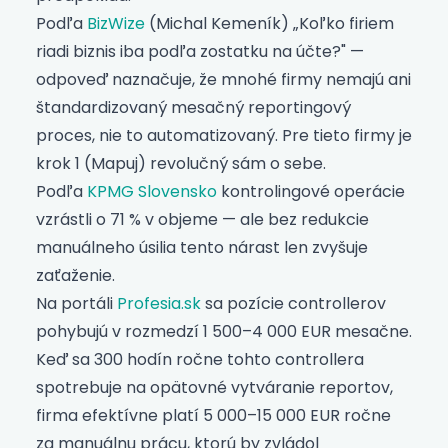
Podľa
BizWize
(Michal Kemeník) „Koľko firiem
riadi biznis iba podľa zostatku na účte?" —
odpoveď naznačuje, že mnohé firmy nemajú ani
štandardizovaný mesačný reportingový
proces, nie to automatizovaný. Pre tieto firmy je
krok 1 (Mapuj) revolučný sám o sebe.
Podľa
KPMG Slovensko
kontrolingové operácie
vzrástli o 71 % v objeme — ale bez redukcie
manuálneho úsilia tento nárast len zvyšuje
zaťaženie.
Na portáli
Profesia.sk
sa pozície controllerov
pohybujú v rozmedzí 1 500–4 000 EUR mesačne.
Keď sa 300 hodín ročne tohto controllera
spotrebuje na opätovné vytváranie reportov,
firma efektívne platí 5 000–15 000 EUR ročne
za manuálnu prácu, ktorú by zvládol