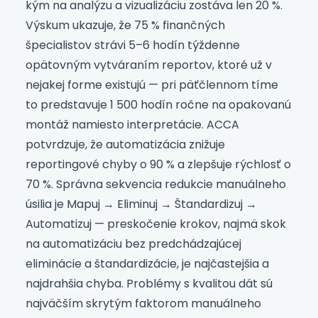
kým na analýzu a vizualizáciu zostáva len 20 %.
Výskum ukazuje, že 75 % finančných
špecialistov strávi 5–6 hodín týždenne
opätovným vytváraním reportov, ktoré už v
nejakej forme existujú — pri päťčlennom tíme
to predstavuje 1 500 hodín ročne na opakovanú
montáž namiesto interpretácie. ACCA
potvrdzuje, že automatizácia znižuje
reportingové chyby o 90 % a zlepšuje rýchlosť o
70 %. Správna sekvencia redukcie manuálneho
úsilia je Mapuj → Eliminuj → Štandardizuj →
Automatizuj — preskočenie krokov, najmä skok
na automatizáciu bez predchádzajúcej
eliminácie a štandardizácie, je najčastejšia a
najdrahšia chyba. Problémy s kvalitou dát sú
najväčším skrytým faktorom manuálneho