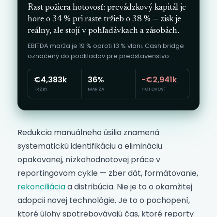
Rast požiera hotovosť: prevádzkový kapitál je
hore o 34 % pri raste tržieb o 38 % — zisk je
reálny, ale stojí v pohľadávkach a zásobách.
EBITDA marža je 19 % oproti 13 % vlani. Cash bridge
označený do podkladov pre predstavenstvo.
€4,383k
36%
−€2,941k
TRŽBY
MARŽA
HOTOVOSŤ
Redukcia manuálneho úsilia znamená
systematickú identifikáciu a elimináciu
opakovanej, nízkohodnotovej práce v
reportingovom cykle — zber dát, formátovanie,
rekonciliácia
a distribúcia. Nie je to o okamžitej
adopcii novej technológie. Je to o pochopení,
ktoré úlohy spotrebovávajú čas, ktoré reporty