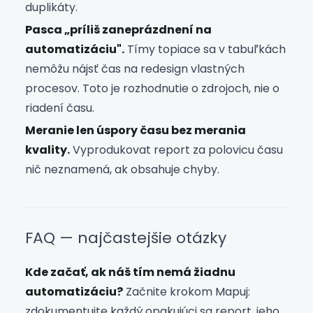
duplikáty.
Pasca „príliš zaneprázdnení na
automatizáciu".
Tímy topiace sa v tabuľkách
nemôžu nájsť čas na redesign vlastných
procesov. Toto je rozhodnutie o zdrojoch, nie o
riadení času.
Meranie len úspory času bez merania
kvality.
Vyprodukovat report za polovicu času
nič neznamená, ak obsahuje chyby.
FAQ — najčastejšie otázky
Kde začať, ak náš tím nemá žiadnu
automatizáciu?
Začnite krokom Mapuj:
zdokumentujte každý opakujúci sa report, jeho