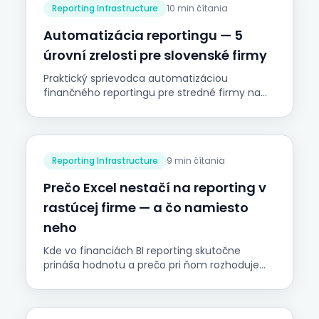
Reporting Infrastructure
10 min čítania
Automatizácia reportingu — 5
úrovní zrelosti pre slovenské firmy
Praktický sprievodca automatizáciou
finančného reportingu pre stredné firmy na
Slovensku. Päť úrovní zrelosti, postup
implementácie a najčastejšie chyby, ktorých
sa vyvarovať.
Reporting Infrastructure
9 min čítania
Prečo Excel nestačí na reporting v
rastúcej firme — a čo namiesto
neho
Kde vo financiách BI reporting skutočne
prináša hodnotu a prečo pri ňom rozhoduje
riadený dátový model — nie dashboard, ktorý
je len jeho viditeľná vrstva.