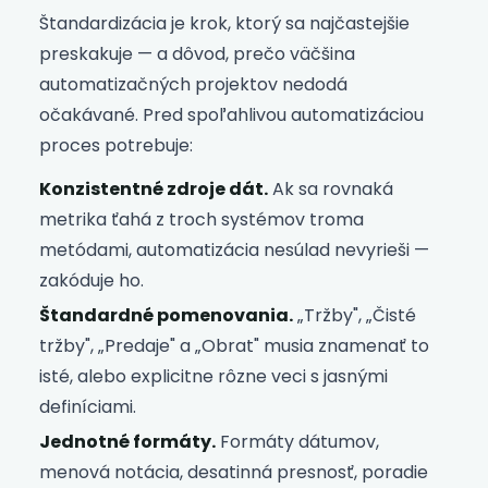
Štandardizácia je krok, ktorý sa najčastejšie
preskakuje — a dôvod, prečo väčšina
automatizačných projektov nedodá
očakávané. Pred spoľahlivou automatizáciou
proces potrebuje:
Konzistentné zdroje dát.
Ak sa rovnaká
metrika ťahá z troch systémov troma
metódami, automatizácia nesúlad nevyrieši —
zakóduje ho.
Štandardné pomenovania.
„Tržby", „Čisté
tržby", „Predaje" a „Obrat" musia znamenať to
isté, alebo explicitne rôzne veci s jasnými
definíciami.
Jednotné formáty.
Formáty dátumov,
menová notácia, desatinná presnosť, poradie