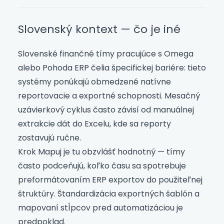
Slovenský kontext — čo je iné
Slovenské finančné tímy pracujúce s Omega
alebo Pohoda ERP čelia špecifickej bariére: tieto
systémy ponúkajú obmedzené natívne
reportovacie a exportné schopnosti. Mesačný
uzávierkový cyklus často závisí od manuálnej
extrakcie dát do Excelu, kde sa reporty
zostavujú ručne.
Krok Mapuj je tu obzvlášť hodnotný — tímy
často podceňujú, koľko času sa spotrebuje
preformátovaním ERP exportov do použiteľnej
štruktúry. Štandardizácia exportných šablón a
mapovaní stĺpcov pred automatizáciou je
predpoklad.