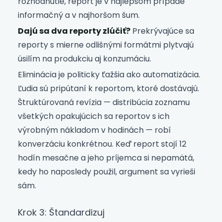
rozhodnutie, report je v najlepšom prípade
informačný a v najhoršom šum.
Dajú sa dva reporty zlúčiť?
Prekrývajúce sa
reporty s mierne odlišnými formátmi plytvajú
úsilím na produkciu aj konzumáciu.
Eliminácia je politicky ťažšia ako automatizácia.
Ľudia sú pripútaní k reportom, ktoré dostávajú.
Štruktúrovaná revízia — distribúcia zoznamu
všetkých opakujúcich sa reportov s ich
výrobným nákladom v hodinách — robí
konverzáciu konkrétnou. Keď report stojí 12
hodín mesačne a jeho príjemca si nepamätá,
kedy ho naposledy použil, argument sa vyrieši
sám.
Krok 3: Štandardizuj