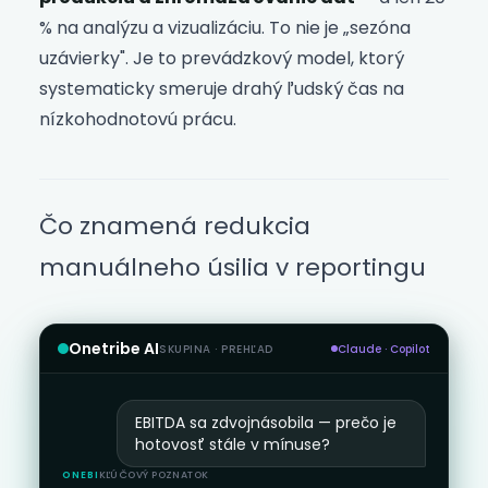
% na analýzu a vizualizáciu. To nie je „sezóna
uzávierky". Je to prevádzkový model, ktorý
systematicky smeruje drahý ľudský čas na
nízkohodnotovú prácu.
Čo znamená redukcia
manuálneho úsilia v reportingu
Onetribe AI
SKUPINA · PREHĽAD
Claude · Copilot
EBITDA sa zdvojnásobila — prečo je
hotovosť stále v mínuse?
ONEBI
KĽÚČOVÝ POZNATOK