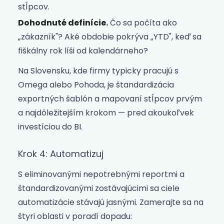
stĺpcov.
Dohodnuté definície.
Čo sa počíta ako
„zákazník"? Aké obdobie pokrýva „YTD", keď sa
fiškálny rok líši od kalendárneho?
Na Slovensku, kde firmy typicky pracujú s
Omega alebo Pohoda, je štandardizácia
exportných šablón a mapovaní stĺpcov prvým
a najdôležitejším krokom — pred akoukoľvek
investíciou do BI.
Krok 4: Automatizuj
S eliminovanými nepotrebnými reportmi a
štandardizovanými zostávajúcimi sa ciele
automatizácie stávajú jasnými. Zamerajte sa na
štyri oblasti v poradí dopadu: