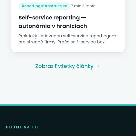
Reporting Infrastructure
7 min čítania
Self-service reporting —
autonómia v hraniciach
Praktický sprievodca self-service reportingom
pre stredné firmy. Prečo self-service bez
governance vytvára chaos, aké sú
predpoklady a ako dať obchodným
používateľom prístup k dátam bez produkcie
Zobraziť všetky články
piatich verzií pravdy.
POĎME NA TO