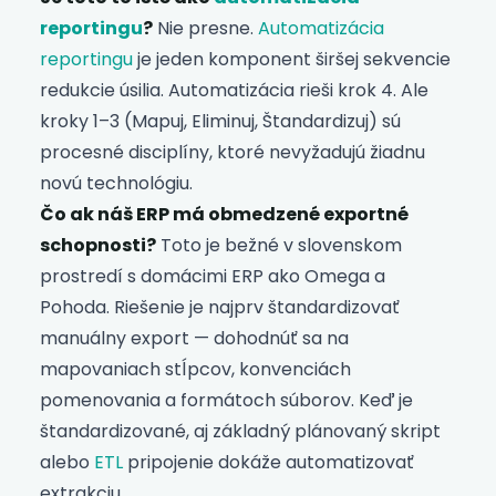
reportingu
?
Nie presne.
Automatizácia
reportingu
je jeden komponent širšej sekvencie
redukcie úsilia. Automatizácia rieši krok 4. Ale
kroky 1–3 (Mapuj, Eliminuj, Štandardizuj) sú
procesné disciplíny, ktoré nevyžadujú žiadnu
novú technológiu.
Čo ak náš ERP má obmedzené exportné
schopnosti?
Toto je bežné v slovenskom
prostredí s domácimi ERP ako Omega a
Pohoda. Riešenie je najprv štandardizovať
manuálny export — dohodnúť sa na
mapovaniach stĺpcov, konvenciách
pomenovania a formátoch súborov. Keď je
štandardizované, aj základný plánovaný skript
alebo
ETL
pripojenie dokáže automatizovať
extrakciu.